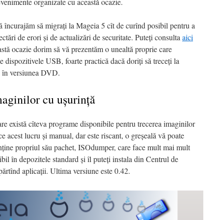
evenimente organizate cu această ocazie.
ă încurajăm să migrați la Mageia 5 cît de curînd posibil pentru a
ctări de erori și de actualizări de securitate. Puteți consulta
aici
astă ocazie dorim să vă prezentăm o unealtă proprie care
e dispozitivele USB, foarte practică dacă doriți să treceți la
ic în versiunea DVD.
aginilor cu ușurință
are există cîteva programe disponibile pentru trecerea imaginilor
e acest lucru și manual, dar este riscant, o greșeală vă poate
onține propriul său pachet, ISOdumper, care face mult mai mult
bil în depozitele standard și îl puteți instala din Centrul de
tînd aplicații. Ultima versiune este 0.42.