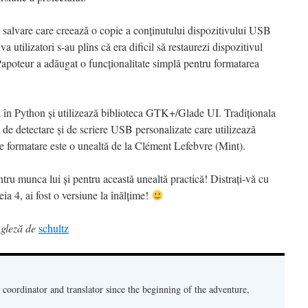
e salvare care creează o copie a conținutului dispozitivului USB
a utilizatori s-au plîns că era dificil să restaurezi dispozitivul
 Papoteur a adăugat o funcționalitate simplă pentru formatarea
să în Python și utilizează biblioteca GTK+/Glade UI. Tradiționala
i de detectare și de scriere USB personalizate care utilizează
e formatare este o unealtă de la Clément Lefebvre (Mint).
ntru munca lui și pentru această unealtă practică! Distrați-vă cu
 4, ai fost o versiune la înălțime!
ngleză de
schultz
oordinator and translator since the beginning of the adventure,