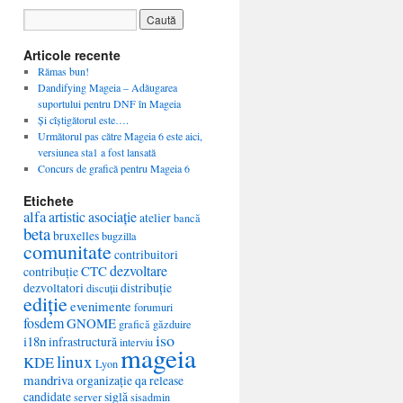
Articole recente
Rămas bun!
Dandifying Mageia – Adăugarea
suportului pentru DNF în Mageia
Și cîștigătorul este….
Următorul pas către Mageia 6 este aici,
versiunea sta1 a fost lansată
Concurs de grafică pentru Mageia 6
Etichete
alfa
artistic
asociație
atelier
bancă
beta
bruxelles
bugzilla
comunitate
contribuitori
dezvoltare
CTC
contribuție
dezvoltatori
distribuție
discuții
ediție
evenimente
forumuri
fosdem
GNOME
grafică
găzduire
iso
i18n
infrastructură
interviu
mageia
linux
KDE
Lyon
mandriva
organizație
qa
release
candidate
siglă
server
sisadmin