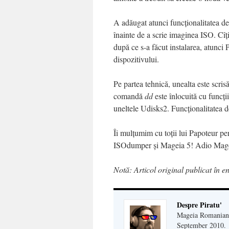
A adăugat atunci funcționalitatea d
înainte de a scrie imaginea ISO. Cîțiv
după ce s-a făcut instalarea, atunci
dispozitivului.
Pe partea tehnică, unealta este scri
comandă
dd
este înlocuită cu funcți
uneltele Udisks2. Funcționalitatea d
Îi mulțumim cu toții lui Papoteur pe
ISOdumper și Mageia 5! Adio Mageia
Notă: Articol original publicat în e
Despre Piratu'
Mageia Romanian c
September 2010.