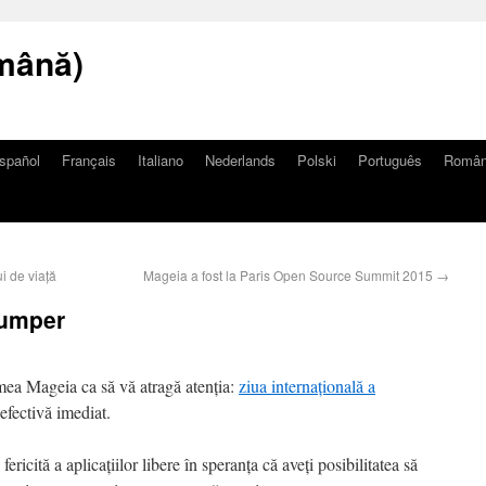
mână)
spañol
Français
Italiano
Nederlands
Polski
Português
Româ
i de viață
Mageia a fost la Paris Open Source Summit 2015
→
dumper
mea Mageia ca să vă atragă atenția:
ziua internațională a
 efectivă imediat.
ricită a aplicațiilor libere în speranța că aveți posibilitatea să