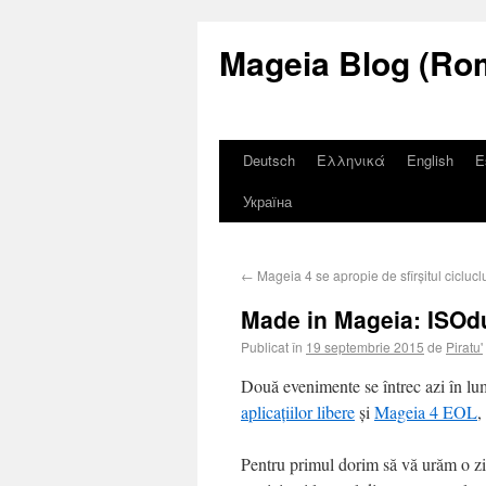
Mageia Blog (Ro
Deutsch
Ελληνικά
English
E
Україна
←
Mageia 4 se apropie de sfîrșitul cicluclu
Made in Mageia: ISO
Publicat în
19 septembrie 2015
de
Piratu'
Două evenimente se întrec azi în lu
aplicațiilor libere
și
Mageia 4 EOL
,
Pentru primul dorim să vă urăm o zi fe