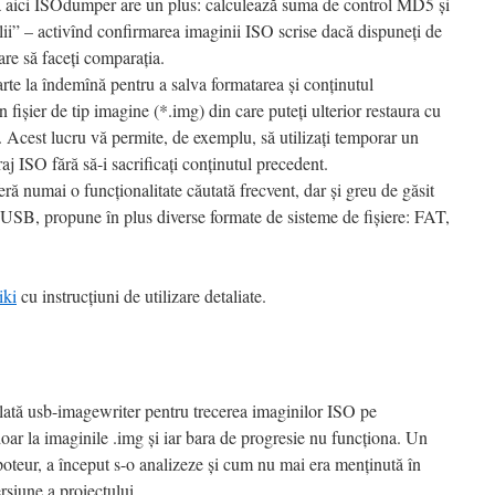
să aici ISOdumper are un plus: calculează suma de control MD5 și
ii” – activînd confirmarea imaginii ISO scrise dacă dispuneți de
are să faceți comparația.
oarte la îndemînă pentru a salva formatarea și conținutul
 fișier de tip imagine (*.img) din care puteți ulterior restaura cu
. Acest lucru vă permite, de exemplu, să utilizați temporar un
 ISO fără să-i sacrificați conținutul precedent.
ră numai o funcționalitate căutată frecvent, dar și greu de găsit
 USB, propune în plus diverse formate de sisteme de fișiere: FAT,
iki
cu instrucțiuni de utilizare detaliate.
ulată usb-imagewriter pentru trecerea imaginilor ISO pe
doar la imaginile .img și iar bara de progresie nu funcționa. Un
apoteur, a început s-o analizeze și cum nu mai era menținută în
rsiune a proiectului.