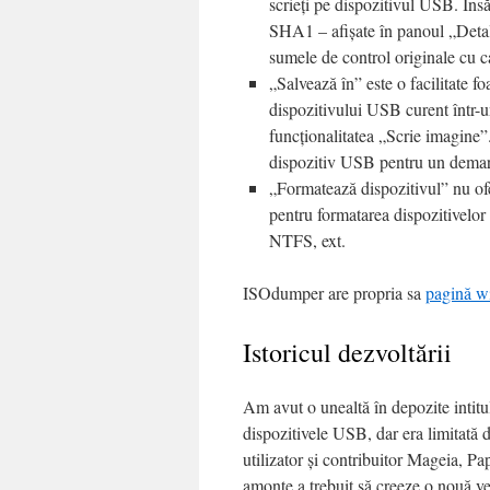
scrieți pe dispozitivul USB. În
SHA1 – afișate în panoul „Detal
sumele de control originale cu c
„Salvează în” este o facilitate f
dispozitivului USB curent într-un
funcționalitatea „Scrie imagine”
dispozitiv USB pentru un demaraj
„Formatează dispozitivul” nu ofe
pentru formatarea dispozitivelor
NTFS, ext.
ISOdumper are propria sa
pagină w
Istoricul dezvoltării
Am avut o unealtă în depozite intit
dispozitivele USB, dar era limitată 
utilizator și contribuitor Mageia, P
amonte a trebuit să creeze o nouă ve