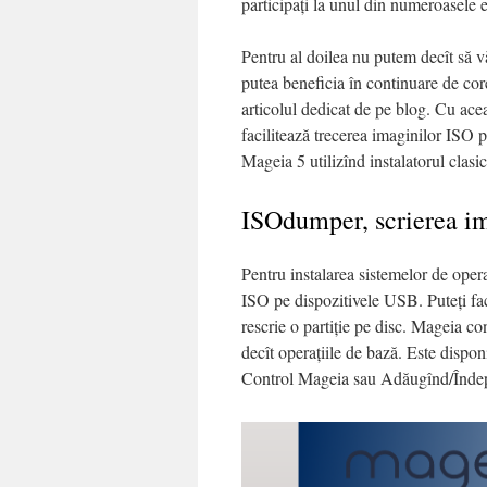
participați la unul din numeroasele 
Pentru al doilea nu putem decît să v
putea beneficia în continuare de core
articolul dedicat de pe blog. Cu ace
facilitează trecerea imaginilor ISO p
Mageia 5 utilizînd instalatorul clas
ISOdumper, scrierea im
Pentru instalarea sistemelor de oper
ISO pe dispozitivele USB. Puteți fac
rescrie o partiție pe disc. Mageia c
decît operațiile de bază. Este disponi
Control Mageia sau Adăugînd/Îndepăr