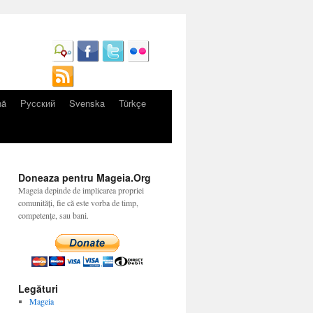
nă
Русский
Svenska
Türkçe
Doneaza pentru Mageia.Org
Mageia depinde de implicarea propriei
comunități, fie că este vorba de timp,
competențe, sau bani.
Legături
Mageia