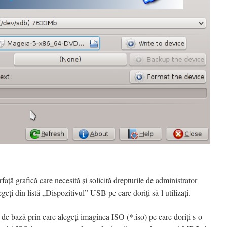
ță grafică care necesită și solicită drepturile de administrator
egeți din listă „Dispozitivul” USB pe care doriți să-l utilizați.
 de bază prin care alegeți imaginea ISO (*.iso) pe care doriți s-o