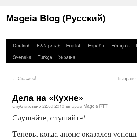
Mageia Blog (Русский)
Deutsch
Ελληνικά
English
Español
Français
Svenska
Türkçe
Україна
←
Спасибо!
Выбрано 
Дела на «Кухне»
Опубликовано
22.09.2010
автором
Mageia RTT
Слушайте, слушайте!
Теперь, когда анонс оказался успеш