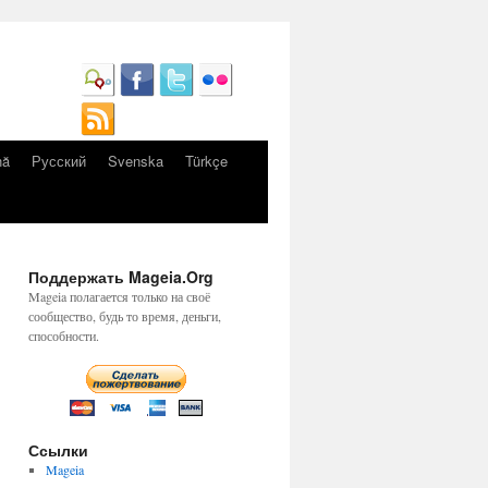
nă
Русский
Svenska
Türkçe
Поддержать Mageia.Org
Mageia полагается только на своё
сообщество, будь то время, деньги,
способности.
Ссылки
Mageia