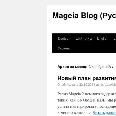
Mageia Blog (Ру
Deutsch
Ελληνικά
English
E
Україна
Октябрь 2011
Архив за месяц:
Новый план развития
Опубликовано
22.10.2011
автором
xxbl
Релиз Mageia 2 немного задержи
таких, как GNOME и KDE, мы реш
успеть интегрировать последние
качество вашего …
Читать дале