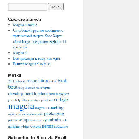
Свежие записи
Mageia 8 Beta 2
С глубокой грустью сообщаем о
трагической смерти Хосе Хорхе
(José Jorge, псевдоним zezinho) 11
сентября
Mageia 5
Всё приходит к тому кто ждет
Вышла Mageia 5 Beta 3!
Метки
association
bank
2011
artwork
aufml
beta
blog
brussels
developers
development
fosdem
fund
happy new
logo
year
help
i18n
invention
join
Live CD
mageia
meeting
mageia 2
packaging
mentoring
oin
open source
setup
sysadmin
patents
summary
talk
релиз
translate
wishes
отчеты
собрание
Subscribe to Blog via Email