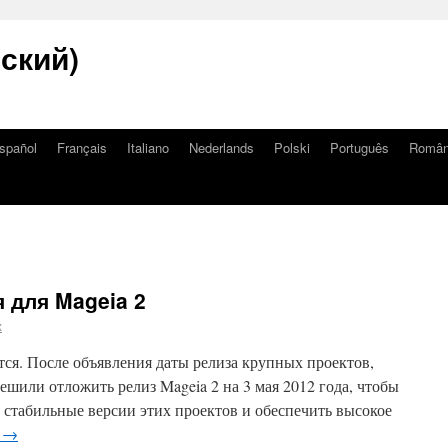
сский)
spañol
Français
Italiano
Nederlands
Polski
Português
Româ
 для Mageia 2
x
тся. После объявления даты релиза крупных проектов,
или отложить релиз Mageia 2 на 3 мая 2012 года, чтобы
 стабильные версии этих проектов и обеспечить высокое
е
→