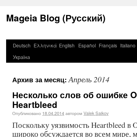
Mageia Blog (Русский)
Deutsch
Ελληνικά
English
Español
Français
Italiano
Україна
Апрель 2014
Архив за месяц:
Несколько слов об ошибке 
Heartbleed
Опубликовано
18.04.2014
автором
Valek Saikov
Поскольку уязвимость Heartbleed в O
широко обсуждается во всем мире,