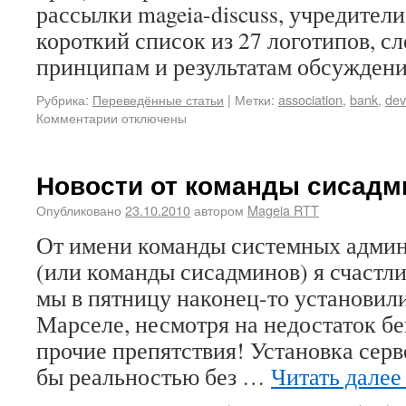
рассылки mageia-discuss, учредител
короткий список из 27 логотипов, с
принципам и результатам обсужде
Рубрика:
Переведённые статьи
|
Метки:
association
,
bank
,
dev
Комментарии
отключены
Новости от команды сисадм
Опубликовано
23.10.2010
автором
Mageia RTT
От имени команды системных админ
(или команды сисадминов) я счастли
мы в пятницу наконец-то установил
Марселе, несмотря на недостаток бе
прочие препятствия! Установка серв
бы реальностью без …
Читать дале