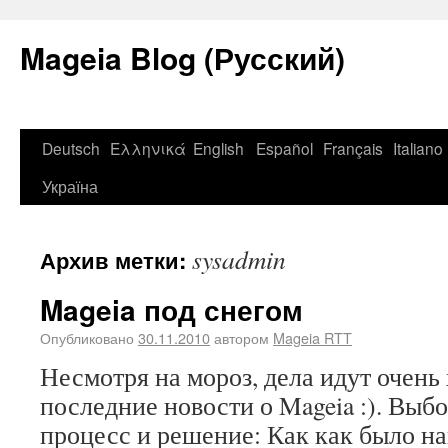
Mageia Blog (Русский)
Deutsch
Ελληνικά
English
Español
Français
Italiano
Україна
sysadmin
Архив метки:
Mageia под снегом
Опубликовано
30.11.2010
автором
Mageia RTT
Несмотря на мороз, дела идут очень
последние новости о Mageia :). Выбо
процесс и решение: Как как было на