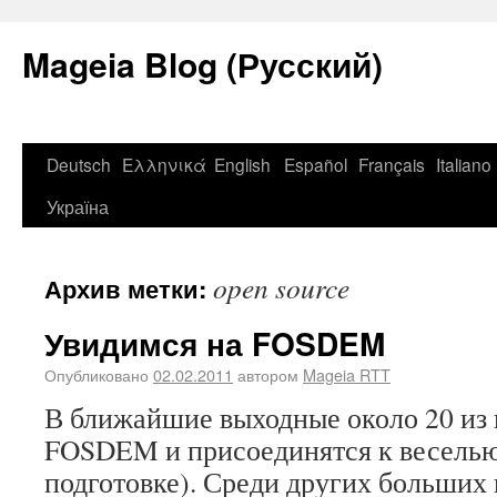
Mageia Blog (Русский)
Deutsch
Ελληνικά
English
Español
Français
Italiano
Україна
open source
Архив метки:
Увидимся на FOSDEM
Опубликовано
02.02.2011
автором
Mageia RTT
В ближайшие выходные около 20 из 
FOSDEM и присоединятся к веселью 
подготовке). Среди других больших