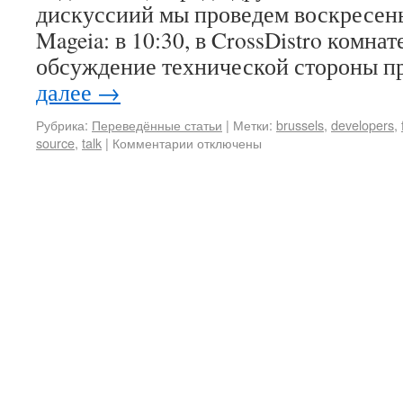
дискуссиий мы проведем воскресень
Mageia: в 10:30, в CrossDistro комнат
обсуждение технической стороны п
далее
→
Рубрика:
Переведённые статьи
|
Метки:
brussels
,
developers
,
source
,
talk
|
Комментарии
отключены