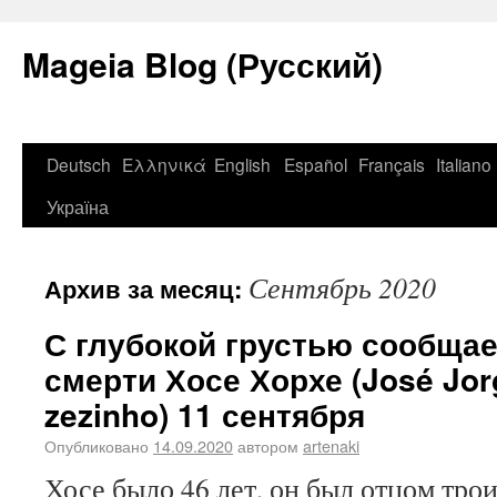
Mageia Blog (Русский)
Deutsch
Ελληνικά
English
Español
Français
Italiano
Україна
Сентябрь 2020
Архив за месяц:
С глубокой грустью сообщае
смерти Хосе Хорхе (José Jo
zezinho) 11 сентября
Опубликовано
14.09.2020
автором
artenaki
Хосе было 46 лет, он был отцом трои