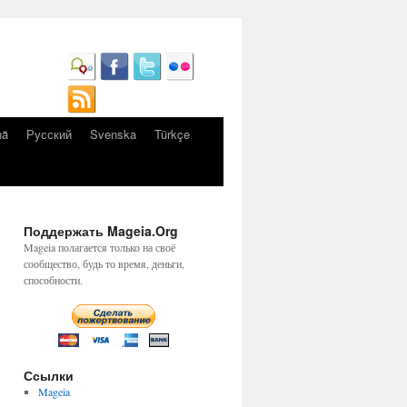
nă
Русский
Svenska
Türkçe
Поддержать Mageia.Org
Mageia полагается только на своё
сообщество, будь то время, деньги,
способности.
Ссылки
Mageia