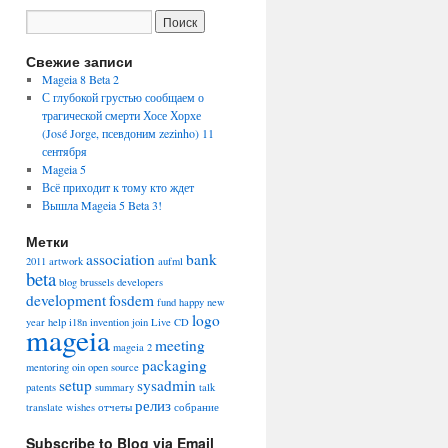
Свежие записи
Mageia 8 Beta 2
С глубокой грустью сообщаем о
трагической смерти Хосе Хорхе
(José Jorge, псевдоним zezinho) 11
сентября
Mageia 5
Всё приходит к тому кто ждет
Вышла Mageia 5 Beta 3!
Метки
association
bank
2011
artwork
aufml
beta
blog
brussels
developers
development
fosdem
fund
happy new
logo
year
help
i18n
invention
join
Live CD
mageia
meeting
mageia 2
packaging
mentoring
oin
open source
setup
sysadmin
patents
summary
talk
релиз
translate
wishes
отчеты
собрание
Subscribe to Blog via Email