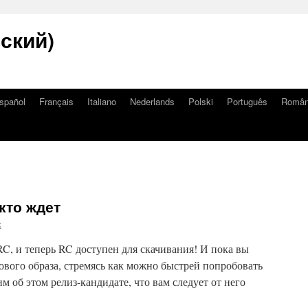
сский)
spañol
Français
Italiano
Nederlands
Polski
Português
Româ
кто ждет
x
RC, и теперь RC доступен для скачивания! И пока вы
ового образа, стремясь как можно быстрей попробовать
 об этом релиз-кандидате, что вам следует от него