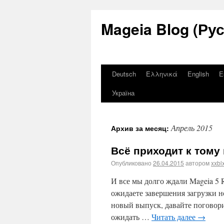
Mageia Blog (Ру
Deutsch
Ελληνικά
English
E
Україна
Апрель 2015
Архив за месяц:
Всё приходит к тому 
Опубликовано
26.04.2015
автором
xxbl
И все мы долго ждали Mageia 5 
ожидаете завершения загрузки н
новый выпуск, давайте поговорим
ожидать …
Читать далее
→