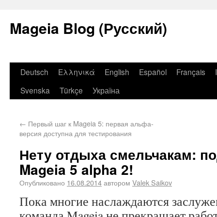
Mageia Blog (Русский)
Deutsch
Ελληνικά
English
Español
Français
Svenska
Türkçe
Україна
←
Первый шаг к Mageia 5: первая альфа-
версия доступна для тестирования
Нету отдыха смельчакам: п
Mageia 5 alpha 2!
Опубликовано
16.08.2014
автором
Valek Saikov
Пока многие наслаждаются заслуже
команда Mageia не прекращает работ