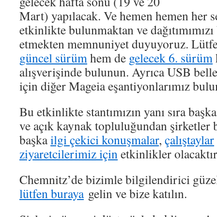
gelecek hafta sonu (19 ve 20
Mart) yapılacak. Ve hemen hemen her s
etkinlikte bulunmaktan ve dağıtımımızı
etmekten memnuniyet duyuyoruz. Lütfe
güncel sürüm
hem de
gelecek 6. sürüm
alışverişinde bulunun. Ayrıca USB bell
için diğer Mageia eşantiyonlarımız bul
Bu etkinlikte stantımızın yanı sıra başk
ve açık kaynak topluluğundan şirketler
başka
ilgi çekici konuşmalar
,
çalıştaylar
ziyaretcilerimiz için
etkinlikler olacaktır
Chemnitz’de bizimle bilgilendirici güzel
lütfen buraya
gelin ve bize katılın.