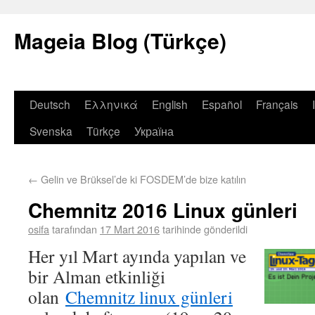
Mageia Blog (Türkçe)
Deutsch
Ελληνικά
English
Español
Français
Svenska
Türkçe
Україна
←
Gelin ve Brüksel’de ki FOSDEM’de bize katılın
Chemnitz 2016 Linux günleri
osifa
tarafından
17 Mart 2016
tarihinde gönderildi
Her yıl Mart ayında yapılan ve
bir Alman etkinliği
olan
Chemnitz linux günleri