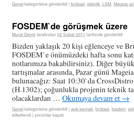
Genel
kategorisine gönderildi
|
brüksel
,
etkinlik
,
LSM
,
Mageia gün
FOSDEM`de görüşmek üzere
Murat Demir
tarafından
02 Şubat 2011
tarihinde gönderildi
Bizden yaklaşık 20 kişi eğlenceye ve Br
FOSDEM`e önümüzdeki hafta sonu katıl
notlarımıza bakabilirsiniz). Diğer büyük
tartışmalar arasında, Pazar günü Magei
bulunacağız: Saat 10:30`da CrossDistro g
(H.1302); çoğunlukla projenin teknik ta
olacaklardan …
Okumaya devam et
→
Genel
kategorisine gönderildi
|
açık kaynak
,
brüksel
,
fosdem
,
geli
etiketlendi
|
yorumlar kapalı