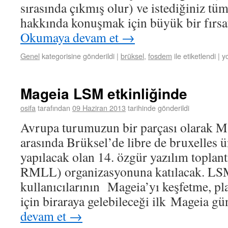
sırasında çıkmış olur) ve istediğiniz tü
hakkında konuşmak için büyük bir fırsa
Okumaya devam et
→
Genel
kategorisine gönderildi
|
brüksel
,
fosdem
ile etiketlendi
|
y
Mageia LSM etkinliğinde
osifa
tarafından
09 Haziran 2013
tarihinde gönderildi
Avrupa turumuzun bir parçası olarak 
arasında Brüksel’de libre de bruxelles ü
yapılacak olan 14. özgür yazılım toplan
RMLL) organizasyonuna katılacak. LS
kullanıcılarının Mageia’yı keşfetme, p
için biraraya gelebileceği ilk Mageia g
devam et
→