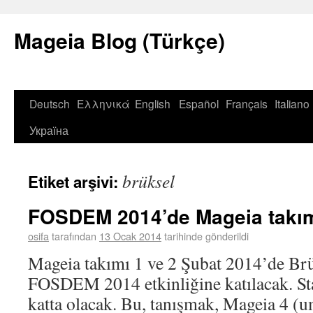
Mageia Blog (Türkçe)
Deutsch
Ελληνικά
English
Español
Français
Italiano
Україна
brüksel
Etiket arşivi:
FOSDEM 2014’de Mageia takım
osifa
tarafından
13 Ocak 2014
tarihinde gönderildi
Mageia takımı 1 ve 2 Şubat 2014’de Brü
FOSDEM 2014 etkinliğine katılacak. S
katta olacak. Bu, tanışmak, Mageia 4