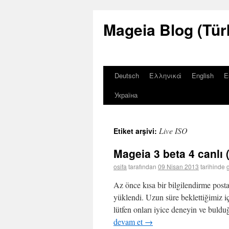
Mageia Blog (Tür
Deutsch
Ελληνικά
English
E
Україна
Live ISO
Etiket arşivi:
Mageia 3 beta 4 canlı (
osifa
tarafından
09 Nisan 2013
tarihinde 
Az önce kısa bir bilgilendirme posta
yüklendi. Uzun süre beklettiğimiz i
lütfen onları iyice deneyin ve buld
devam et
→