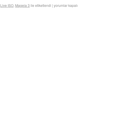
,
Live ISO
,
Mageia 3
ile etiketlendi
|
yorumlar kapalı