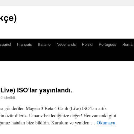
kçe)
spañol
Français
Italiano
Nederlands
Polski
Português
Româ
Live) ISO’lar yayınlandı.
gönderildi
sı gönderilen Mageia 3 Beta 4 Canlı (Live) ISO’ları artık
çin özür dileriz. Umarız beklediğinize değer! Her zamanki gibi
uğunuz hataları bize bildirin. Kurulum ve yeniden …
Okumaya