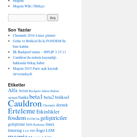
Mageia
Mageia Wiki (Türkçe)
Son Yazılar
Chemnitz 2016 Linux günleri
Gelin ve Brüksel’de ki FOSDEM’de
bize katılın
İlk Backport’umuz – HPLIP 3.15.11
Cauldron’da nelerin kaynadığı
hakkında birkaç haber
Mageia 2015 Paris açık kaynak
zirvesindeydi
Etiketler
Alfa
Arıza
Backport
bakım
Bakım
beta1
beta2
brüksel
banka
sürümü
Cauldron
dernek
Chemnitz
Erteleme
Etkinlikler
fosdem
geliştiriciler
FrOSCon
geliştirme
isos
linux
Kutlama
logo
linuxtag
LSM
Live ISO
mageia