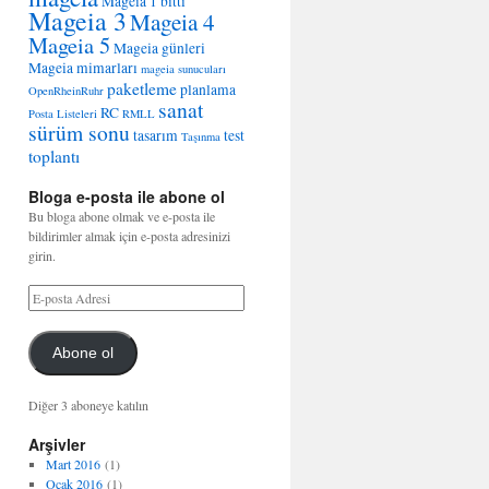
Mageia 1 bitti
Mageia 3
Mageia 4
Mageia 5
Mageia günleri
Mageia mimarları
mageia sunucuları
paketleme
planlama
OpenRheinRuhr
sanat
RC
Posta Listeleri
RMLL
sürüm sonu
tasarım
test
Taşınma
toplantı
Bloga e-posta ile abone ol
Bu bloga abone olmak ve e-posta ile
bildirimler almak için e-posta adresinizi
girin.
Abone ol
Diğer 3 aboneye katılın
Arşivler
Mart 2016
(1)
Ocak 2016
(1)