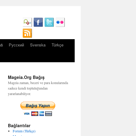
nă
Русский
Svenska
Türkçe
Mageia.Org Bağış
Mageia zaman, beceri ve para konularında
sadece kendi topluluğundan
yararlanabiliyor.
Bağlantılar
Forum (Türkçe)