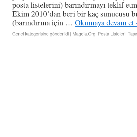
posta listelerini) barındırmayı teklif e
Ekim 2010’dan beri bir kaç sunucusu b
(barındırma için …
Okumaya devam et
Genel
kategorisine gönderildi
|
Mageia.Org
,
Posta Listeleri
,
Taş