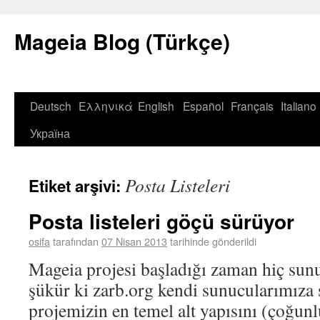
Mageia Blog (Türkçe)
Deutsch
Ελληνικά
English
Español
Français
Italiano
Україна
Posta Listeleri
Etiket arşivi:
Posta listeleri göçü sürüyor
osifa
tarafından
07 Nisan 2013
tarihinde gönderildi
Mageia projesi başladığı zaman hiç su
şükür ki zarb.org kendi sunucularımıza 
projemizin en temel alt yapısını (çoğunl