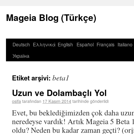
Mageia Blog (Türkçe)
Deutsch
Ελληνικά
English
Español
Français
Italiano
Україна
beta1
Etiket arşivi:
Uzun ve Dolambaçlı Yol
osifa
tarafından
17 Kasım 2014
tarihinde gönderildi
Evet, bu beklediğimizden çok daha uzun 
neredeyse vardık! Artık Mageia 5 Beta 
oldu? Neden bu kadar zaman geçti? (orj