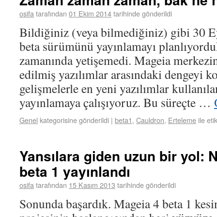
osifa
tarafından
01 Ekim 2014
tarihinde gönderildi
Bildiğiniz (veya bilmediğiniz) gibi 30 E
beta sürümünü yayınlamayı planlıyordu
zamanında yetişemedi. Mageia merkezin
edilmiş yazılımlar arasındaki dengeyi k
gelişmelerle en yeni yazılımlar kullanıl
yayınlamaya çalışıyoruz. Bu süreçte …
Genel
kategorisine gönderildi
|
beta1
,
Cauldron
,
Erteleme
ile eti
Yansılara giden uzun bir yol: 
beta 1 yayınlandı
osifa
tarafından
15 Kasım 2013
tarihinde gönderildi
Sonunda başardık. Mageia 4 beta 1 kesi