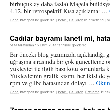
birbuçuk ay daha fazla) Mageia builds
4.12, bir retrospektif Kısa açıklama: …
Genel
kategorisine gönderildi
|
beta1
,
Cauldron
ile etiketlendi
|
y
Cadılar bayramı laneti mi, hata
osifa
tarafından
15 Ekim 2014
tarihinde gönderildi
Bir önceki blog yazımızda açıklandığı gi
uğraşma sırasında bir çok güncelleme or
yükleyici ile ilgili bazı kötü sorunlarla k
Yükleyicinin grafik kısmı, her ikisi de 
rpm ve glibc hatasından dolayı …
Okum
Genel
kategorisine gönderildi
|
beta1
,
Cauldron
,
Erteleme
ile eti
Zaman zaman zaman, bak ne h