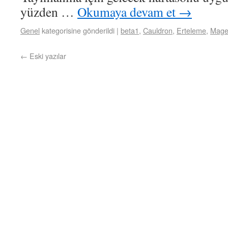
yüzden …
Okumaya devam et
→
Genel
kategorisine gönderildi
|
beta1
,
Cauldron
,
Erteleme
,
Mage
←
Eski yazılar