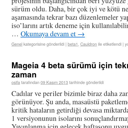
projesinin başlangıcından beri yüzyüze 
sürüm oldu. Daha, bir çok iyi ve kötü n
aşamasında tekrar bazı düzenlemeler yap
iso’larını artık deneme için kullanılabil
…
Okumaya devam et
→
Genel
kategorisine gönderildi
|
beta1
,
Cauldron
ile etiketlendi
|
y
Mageia 4 beta sürümü için tek
zaman
osifa
tarafından
09 Kasım 2013
tarihinde gönderildi
Cadılar ve periler bizimle biraz daha z
görünüyor. Şu anda, masaüstü paketlem
kritik hataların getirdiği devasa miktard
1 versiyonunun isolarını sonuçlandırmay
Yayınlanma için gelecek haftasonu uygu