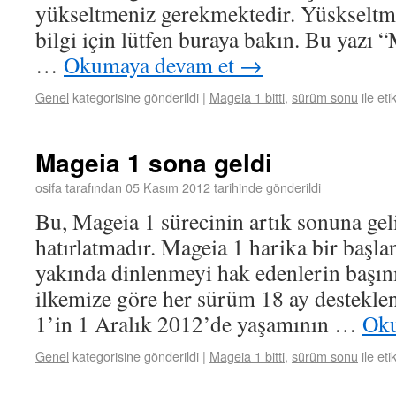
yükseltmeniz gerekmektedir. Yüskseltm
bilgi için lütfen buraya bakın. Bu yazı
…
Okumaya devam et
→
Genel
kategorisine gönderildi
|
Mageia 1 bitti
,
sürüm sonu
ile eti
Mageia 1 sona geldi
osifa
tarafından
05 Kasım 2012
tarihinde gönderildi
Bu, Mageia 1 sürecinin artık sonuna geli
hatırlatmadır. Mageia 1 harika bir başla
yakında dinlenmeyi hak edenlerin başın
ilkemize göre her sürüm 18 ay destekle
1’in 1 Aralık 2012’de yaşamının …
Oku
Genel
kategorisine gönderildi
|
Mageia 1 bitti
,
sürüm sonu
ile eti