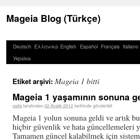
Mageia Blog (Türkçe)
Deutsch
Ελληνικά
English
Español
Français
Italiano
Україна
Mageia 1 bitti
Etiket arşivi:
Mageia 1 yaşamının sonuna ge
osifa
tarafından
02 Aralık 2012
tarihinde gönderildi
Mageia 1 yolun sonuna geldi ve artık bu
hiçbir güvenlik ve hata güncellemeleri 
Tamamen güncel kalabilmek için sistem