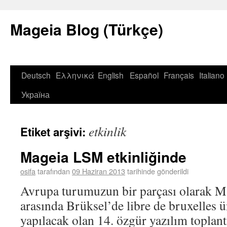
Mageia Blog (Türkçe)
Deutsch
Ελληνικά
English
Español
Français
Italiano
Україна
etkinlik
Etiket arşivi:
Mageia LSM etkinliğinde
osifa
tarafından
09 Haziran 2013
tarihinde gönderildi
Avrupa turumuzun bir parçası olarak 
arasında Brüksel’de libre de bruxelles ü
yapılacak olan 14. özgür yazılım toplan