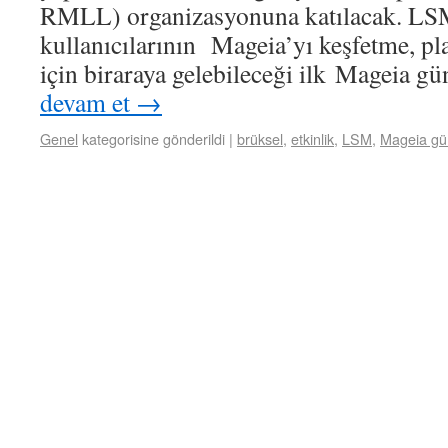
RMLL) organizasyonuna katılacak. LS
kullanıcılarının Mageia’yı keşfetme, p
için biraraya gelebileceği ilk Mageia g
devam et
→
Genel
kategorisine gönderildi
|
brüksel
,
etkinlik
,
LSM
,
Mageia gün