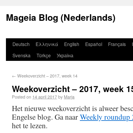
Mageia Blog (Nederlands)
Deutsch
Ελληνικά
English
Español
Français
Svenska
Türkçe
Україна
←
Weekoverzicht – 2017, week 14
Weekoverzicht – 2017, week 1
Posted on
14 april 2017
by
Marja
Het nieuwe weekoverzicht is alweer bes
Engelse blog. Ga naar
Weekly roundup 
het te lezen.