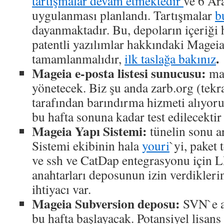
tartışmalar devam etmektedir
ve 6 Ara
uygulanması planlandı. Tartışmalar
b
dayanmaktadır. Bu, depoların içeriği 
patentli yazılımlar hakkındaki Mageia 
.
tamamlanmalıdır,
ilk taslağa bakınız
Mageia e-posta listesi sunucusu:
mai
yönetecek. Biz şu anda zarb.org (tekr
tarafından barındırma hizmeti alıyor
bu hafta sonuna kadar test edilecektir
Mageia Yapı Sistemi:
tünelin sonu a
Sistemi ekibinin hala
youri
`yi, paket 
ve ssh ve CatDap entegrasyonu için 
anahtarları deposunun izin verdikler
ihtiyacı var.
Mageia Subversion deposu:
SVN`e a
bu hafta başlayacak. Potansiyel lisan