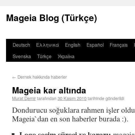
Mageia Blog (Türkçe)
Deutsch
Ελληνικά
English
Español
Français
Svenska
Türkçe
Україна
←
Dernek hakkında haberler
Mageia kar altında
Murat Demir
tarafından
30 Kasım 2010
tarihinde gönderildi
Dondurucu soğuklara rahmen işler olduk
Mageia`dan en son haberler burada :).
Logo seçim süreci ve kararı:
mageia