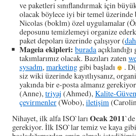
ve paketleri sınıflandırmak için büyük
olacak böylece iyi bir temel üzerinde 
Nicolas (boklm) özel uygulamalar (Ö
deposunu temizlemeyi organize eder
paket depoları üzerinde çalışıyor (
dah
Mageia ekipleri:
burada
açıklandığı g
takımlarımız olacak. Bazıları zaten
w
sysadm
,
marketing
gibi başladı
. Di
siz wiki üzerinde kayıtlıysanız, orga
yakında bir e-posta almanız gerekiyo
(Anne),
triyaj
(Ahmed),
Kalite-Güve
çevirmenler
(Wobo),
iletişim
(Carolin
Ocak 2011
Nihayet, ilk alfa ISO`ları
`de
gerekiyor. İlk ISO`lar temiz ve kaya gibi
başladığımızdan emin olmak istediğimiz 