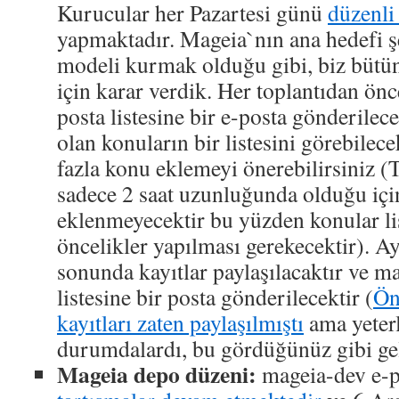
Kurucular her Pazartesi günü
düzenli 
yapmaktadır. Mageia`nın ana hedefi ş
modeli kurmak olduğu gibi, biz bütün
için karar verdik. Her toplantıdan ön
posta listesine bir e-posta gönderilece
olan konuların bir listesini görebilece
fazla konu eklemeyi önerebilirsiniz (Ta
sadece 2 saat uzunluğunda olduğu içi
eklenmeyecektir bu yüzden konular l
öncelikler yapılması gerekecektir). Ay
sonunda kayıtlar paylaşılacaktır ve m
listesine bir posta gönderilecektir (
Ön
kayıtları zaten paylaşılmıştı
ama yeter
durumdalardı, bu gördüğünüz gibi geli
Mageia depo düzeni:
mageia-dev e-p