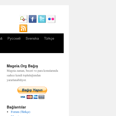
nă
Русский
Svenska
Türkçe
Mageia.Org Bağış
Mageia zaman, beceri ve para konularında
sadece kendi topluluğundan
yararlanabiliyor.
Bağlantılar
Forum (Türkçe)