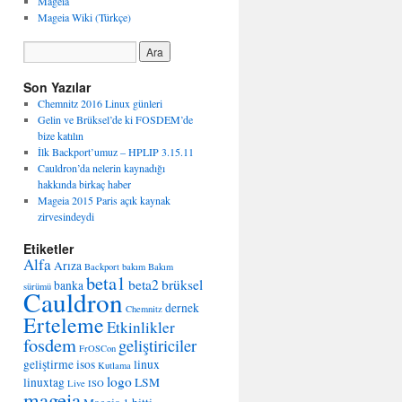
Mageia
Mageia Wiki (Türkçe)
Son Yazılar
Chemnitz 2016 Linux günleri
Gelin ve Brüksel’de ki FOSDEM’de
bize katılın
İlk Backport’umuz – HPLIP 3.15.11
Cauldron’da nelerin kaynadığı
hakkında birkaç haber
Mageia 2015 Paris açık kaynak
zirvesindeydi
Etiketler
Alfa
Arıza
Backport
bakım
Bakım
beta1
beta2
brüksel
banka
sürümü
Cauldron
dernek
Chemnitz
Erteleme
Etkinlikler
fosdem
geliştiriciler
FrOSCon
geliştirme
isos
linux
Kutlama
logo
linuxtag
LSM
Live ISO
mageia