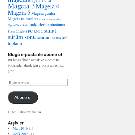
Mageia 1 bitti
Mageia 3
Mageia 4
Mageia 5
Mageia günleri
Mageia mimarları
mageia sunucuları
paketleme
planlama
OpenRheinRuhr
sanat
RC
Posta Listeleri
RMLL
sürüm sonu
tasarım
test
Taşınma
toplantı
Bloga e-posta ile abone ol
Bu bloga abone olmak ve e-posta ile
bildirimler almak için e-posta adresinizi
girin.
Abone ol
Diğer 3 aboneye katılın
Arşivler
Mart 2016
(1)
Ocak 2016
(1)