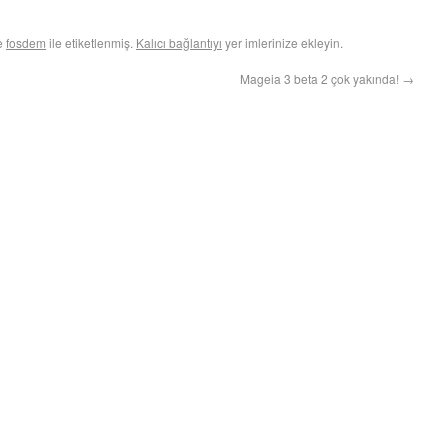
ve
fosdem
ile etiketlenmiş.
Kalıcı bağlantıyı
yer imlerinize ekleyin.
Mageia 3 beta 2 çok yakında!
→