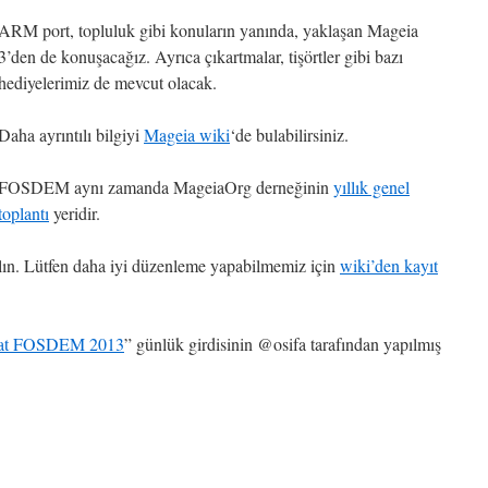
ARM port, topluluk gibi konuların yanında, yaklaşan Mageia
3’den de konuşacağız. Ayrıca çıkartmalar, tişörtler gibi bazı
hediyelerimiz de mevcut olacak.
Daha ayrıntılı bilgiyi
Mageia wiki
‘de bulabilirsiniz.
FOSDEM aynı zamanda MageiaOrg derneğinin
yıllık genel
toplantı
yeridir.
lın. Lütfen daha iyi düzenleme yapabilmemiz için
wiki’den kayıt
h at FOSDEM 2013
” günlük girdisinin @osifa tarafından yapılmış