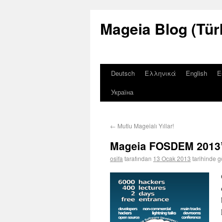
Mageia Blog (Tür
Deutsch
Ελληνικά
English
E
Україна
←
Mutlu Mageialı Yıllar!
Mageia FOSDEM 2013’
osifa
tarafından
13 Ocak 2013
tarihinde g