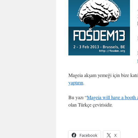
Mageia akşam yemeği için bize katı
yaptırın
.
Bu yazı “
Mageia will have a boot
olan Türkçe çevirisidir.
Facebook
X