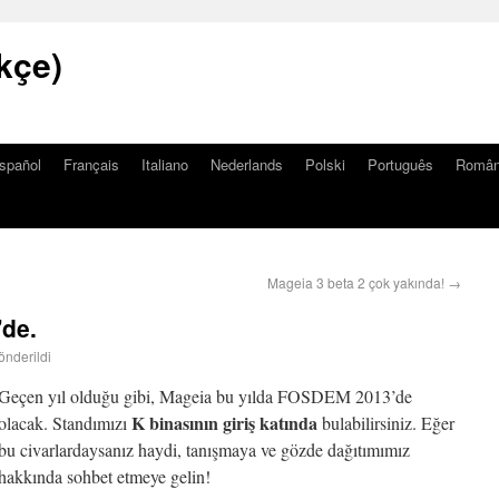
kçe)
spañol
Français
Italiano
Nederlands
Polski
Português
Româ
Mageia 3 beta 2 çok yakında!
→
de.
önderildi
Geçen yıl olduğu gibi, Mageia bu yılda FOSDEM 2013’de
K binasının giriş katında
olacak. Standımızı
bulabilirsiniz. Eğer
bu civarlardaysanız haydi, tanışmaya ve gözde dağıtımımız
hakkında sohbet etmeye gelin!