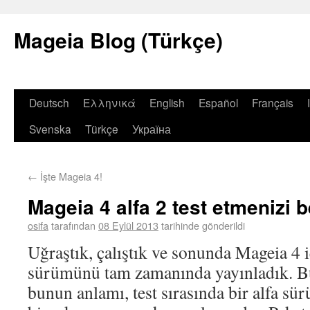
Mageia Blog (Türkçe)
Deutsch
Ελληνικά
English
Español
Français
Svenska
Türkçe
Україна
←
İşte Mageia 4!
Mageia 4 alfa 2 test etmenizi b
osifa
tarafından
08 Eylül 2013
tarihinde gönderildi
Uğraştık, çalıştık ve sonunda Mageia 4 iç
sürümünü tam zamanında yayınladık. Bu 
bunun anlamı, test sırasında bir alfa s