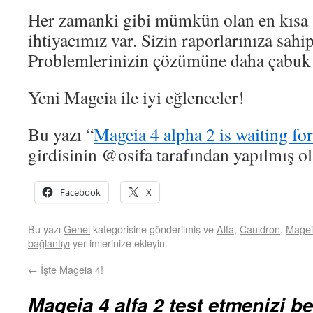
Her zamanki gibi mümkün olan en kısa s
ihtiyacımız var. Sizin raporlarınıza sahi
Problemlerinizin çözümüne daha çabuk y
Yeni Mageia ile iyi eğlenceler!
Bu yazı “
Mageia 4 alpha 2 is waiting for
girdisinin @osifa tarafından yapılmış ol
Facebook
X
Bu yazı
Genel
kategorisine gönderilmiş ve
Alfa
,
Cauldron
,
Magei
bağlantıyı
yer imlerinize ekleyin.
←
İşte Mageia 4!
Mageia 4 alfa 2 test etmenizi be