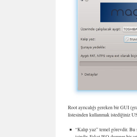
Root ayrıcalığı gereken bir GUI (gra
listesinden kullanmak istediğiniz U
“Kalıp yaz” temel görevdir. Bu 
içindir. Fakat ISO dumper bir a