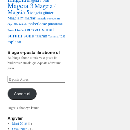
Mageia 1 bitti
Mageia 3
Mageia 4
Mageia 5
Mageia günleri
Mageia mimarları
mageia sunucuları
paketleme
planlama
OpenRheinRuhr
sanat
RC
Posta Listeleri
RMLL
sürüm sonu
tasarım
test
Taşınma
toplantı
Bloga e-posta ile abone ol
Bu bloga abone olmak ve e-posta ile
bildirimler almak için e-posta adresinizi
girin.
Abone ol
Diğer 3 aboneye katılın
Arşivler
Mart 2016
(1)
Ocak 2016
(1)