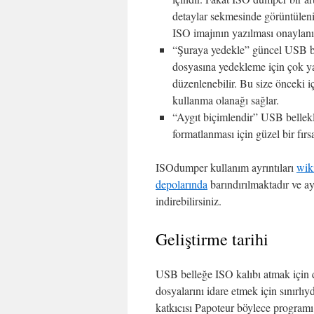
detaylar sekmesinde görüntülenir
ISO imajının yazılması onaylanı
“Şuraya yedekle” güncel USB bel
dosyasına yedekleme için çok ya
düzenlenebilir. Bu size önceki 
kullanma olanağı sağlar.
“Aygıt biçimlendir” USB bellekl
formatlanması için güzel bir fırs
ISOdumper kullanım ayrıntıları
wik
depolarında
barındırılmaktadır ve a
indirebilirsiniz.
Geliştirme tarihi
USB belleğe ISO kalıbı atmak için d
dosyalarını idare etmek için sınırlı
katkıcısı Papoteur böylece programı 