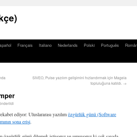
kçe)
spañol
Français
Italiano
Nederlands
Polski
Português
Româ
ında
SIVEO, Pulse yazılım gelişimini hızlandırmak için Mageia
topluluğuna katıldı.
→
umper
önderildi
ekabet ediyor: Uluslararası yazılım
özgürlük günü (Software
mının sona erişi
.
ım özgürlük günü dilemek istiyoruz ve umuyoruz ki çok sayıda