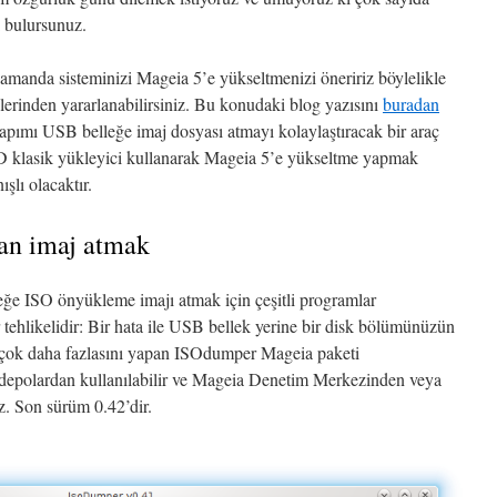
ı bulursunuz.
manda sisteminizi Mageia 5’e yükseltmenizi öneririz böylelikle
erinden yararlanabilirsiniz. Bu konudaki blog yazısını
buradan
 yapımı USB belleğe imaj dosyası atmayı kolaylaştıracak bir araç
D klasik yükleyici kullanarak Mageia 5’e yükseltme yapmak
ışlı olacaktır.
an imaj atmak
eğe ISO önyükleme imajı atmak için çeşitli programlar
 tehlikelidir: Bir hata ile USB bellek yerine bir disk bölümünüzün
en çok daha fazlasını yapan ISOdumper Mageia paketi
epolardan kullanılabilir ve Mageia Denetim Merkezinden veya
iz. Son sürüm 0.42’dir.