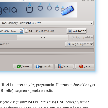
fiksel kullanıcı arayüz) programıdır. Her zaman öncelikle aygıt
SB belleği seçmeniz gerekmektedir.
seçenek seçtiğiniz ISO kalıbını (*iso) USB belleğe yazmak
rtıya sahiptir: MD5 ve SHA1 sağlama toplamları hesaplanır -