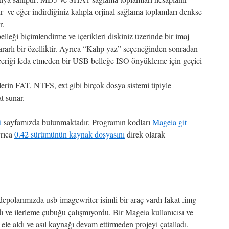
- ve eğer indirdiğiniz kalıpla orjinal sağlama toplamları denkse
r.
leği biçimlendirme ve içerikleri diskiniz üzerinde bir imaj
rarlı bir özelliktir. Ayrıca “Kalıp yaz” seçeneğinden sonradan
içeriği feda etmeden bir USB belleğe ISO önyükleme için geçici
erin FAT, NTFS, ext gibi birçok dosya sistemi tipiyle
at sunar.
i
sayfamızda bulunmaktadır. Programın kodları
Mageia git
yrıca
0.42 sürümünün kaynak dosyasını
direk olarak
epolarımızda usb-imagewriter isimli bir araç vardı fakat .img
ydı ve ilerleme çubuğu çalışmıyordu. Bir Mageia kullanıcısı ve
ele aldı ve asıl kaynağı devam ettirmeden projeyi çatalladı.