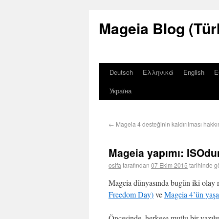
Mageia Blog (Tür
Deutsch
Ελληνικά
English
E
Україна
←
Mageia 4 desteğinin kaldırılması hakk
Mageia yapımı: ISOd
osifa
tarafından
07 Ekim 2015
tarihinde g
Mageia dünyasında bugün iki olay r
Freedom Day)
ve
Mageia 4’ün yaşa
Öncesinde, herkese mutlu bir yazıl