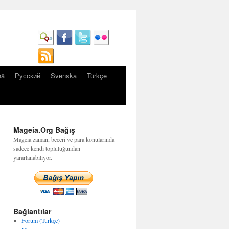
nă
Русский
Svenska
Türkçe
Mageia.Org Bağış
Mageia zaman, beceri ve para konularında
sadece kendi topluluğundan
yararlanabiliyor.
Bağlantılar
Forum (Türkçe)