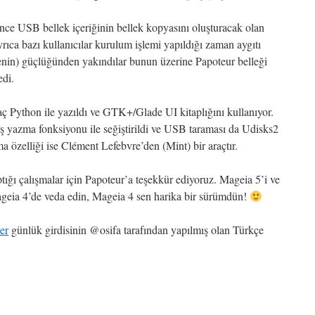
ce USB bellek içeriğinin bellek kopyasını oluşturacak olan
yrıca bazı kullanıcılar kurulum işlemi yapıldığı zaman aygıtı
nin) güçlüğünden yakındılar bunun üzerine Papoteur belleği
edi.
raç Python ile yazıldı ve GTK+/Glade UI kitaplığını kullanıyor.
ş yazma fonksiyonu ile seğiştirildi ve USB taraması da Udisks2
a özelliği ise Clément Lefebvre’den (Mint) bir araçtır.
tığı çalışmalar için Papoteur’a teşekkür ediyoruz. Mageia 5’i ve
geia 4’de veda edin, Mageia 4 sen harika bir sürümdün!
er
günlük girdisinin @osifa tarafından yapılmış olan Türkçe