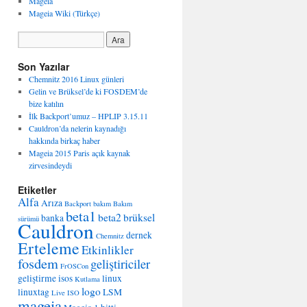
Mageia
Mageia Wiki (Türkçe)
Son Yazılar
Chemnitz 2016 Linux günleri
Gelin ve Brüksel’de ki FOSDEM’de
bize katılın
İlk Backport’umuz – HPLIP 3.15.11
Cauldron’da nelerin kaynadığı
hakkında birkaç haber
Mageia 2015 Paris açık kaynak
zirvesindeydi
Etiketler
Alfa
Arıza
Backport
bakım
Bakım
beta1
beta2
brüksel
banka
sürümü
Cauldron
dernek
Chemnitz
Erteleme
Etkinlikler
fosdem
geliştiriciler
FrOSCon
geliştirme
isos
linux
Kutlama
logo
linuxtag
LSM
Live ISO
mageia