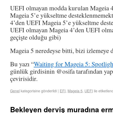
UEFI olmayan modda kurulan Mageia 
Mageia 5’e yükseltme desteklenmemekt
4’den UEFI Mageia 5’e yükseltme deste
UEFI olmayan Mageia 4’den UEFI olma
geçişte olduğu gibi)
Mageia 5 neredeyse bitti, bizi izlemeye
Bu yazı “
Waiting for Mageia 5: Spotlig
günlük girdisinin @osifa tarafından ya
çevirisidir.
Genel
kategorisine gönderildi
|
EFI
,
Mageia 5
,
UEFI
ile etiketlen
Bekleyen derviş muradına erm