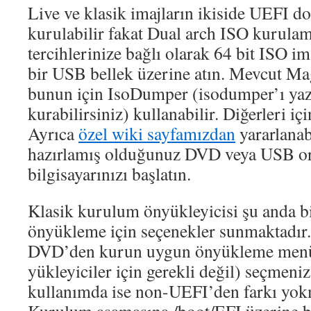
Live ve klasik imajların ikiside UEFI d
kurulabilir fakat Dual arch ISO kurula
tercihlerinize bağlı olarak 64 bit ISO 
bir USB bellek üzerine atın. Mevcut Mag
bunun için IsoDumper (isodumper’ı ya
kurabilirsiniz) kullanabilir. Diğerleri iç
Ayrıca
özel wiki sayfamızdan
yararlanab
hazırlamış olduğunuz DVD veya USB o
bilgisayarınızı başlatın.
Klasik kurulum önyükleyicisi şu anda b
önyükleme için seçenekler sunmaktadır.
DVD’den kurun uygun önyükleme menü 
yükleyiciler için gerekli değil) seçmeni
kullanımda ise non-UEFI’den farkı yokm