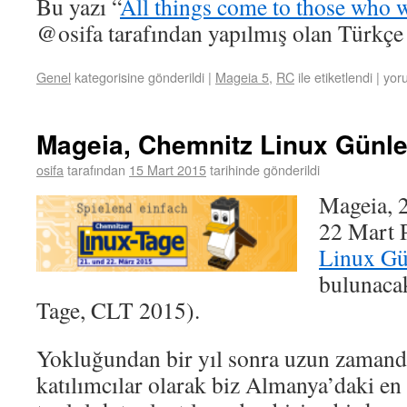
Bu yazı “
All things come to those who w
@osifa tarafından yapılmış olan Türkçe ç
Genel
kategorisine gönderildi
|
Mageia 5
,
RC
ile etiketlendi
|
yoru
Mageia, Chemnitz Linux Günle
osifa
tarafından
15 Mart 2015
tarihinde gönderildi
Mageia, 
22 Mart 
Linux Gü
bulunaca
Tage, CLT 2015).
Yokluğundan bir yıl sonra uzun zamand
katılımcılar olarak biz Almanya’daki e