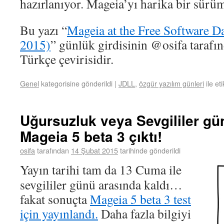
hazırlanıyor. Mageia’yı harika bir sürü
Bu yazı “
Mageia at the Free Software 
2015)
” günlük girdisinin @osifa tarafı
Türkçe çevirisidir.
Genel
kategorisine gönderildi
|
JDLL
,
özgür yazılım günleri
ile et
Uğursuzluk veya Sevgililer gü
Mageia 5 beta 3 çıktı!
osifa
tarafından
14 Şubat 2015
tarihinde gönderildi
Yayın tarihi tam da 13 Cuma ile
sevgililer günü arasında kaldı…
fakat sonuçta
Mageia 5 beta 3 test
için yayınlandı.
Daha fazla bilgiyi