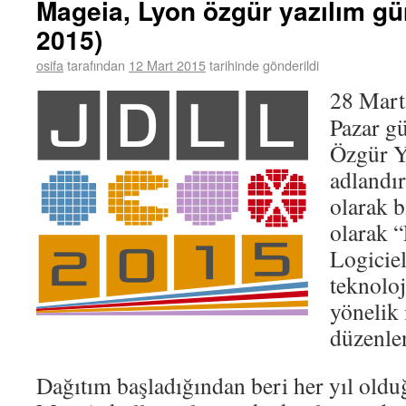
Mageia, Lyon özgür yazılım gü
2015)
osifa
tarafından
12 Mart 2015
tarihinde gönderildi
28 Mart
Pazar g
Özgür Y
adlandı
olarak b
olarak 
Logiciel
teknoloj
yönelik 
düzenle
Dağıtım başladığından beri her yıl olduğ