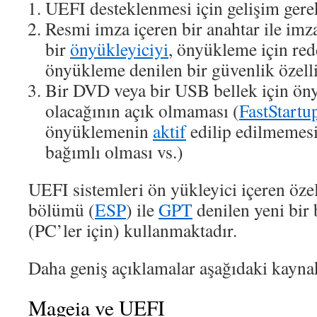
UEFI desteklenmesi için gelişim ger
Resmi imza içeren bir anahtar ile im
bir
önyükleyiciyi
, önyükleme için re
önyükleme denilen bir güvenlik özell
Bir DVD veya bir USB bellek için ön
olacağının açık olmaması (
FastStartu
önyüklemenin
aktif
edilip edilmemesi
bağımlı olması vs.)
UEFI sistemleri ön yükleyici içeren öze
bölümü (
ESP
) ile
GPT
denilen yeni bir
(PC’ler için) kullanmaktadır.
Daha geniş açıklamalar aşağıdaki kaynak
Mageia ve UEFI