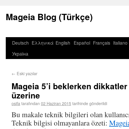
Mageia Blog (Türkçe)
Deutsch
Ελληνικά
English
Español
Français
Italiano
Україна
←
Eski yazılar
Mageia 5’i beklerken dikkatler
üzerine
osifa
tarafından
02 Haziran 2015
tarihinde gönderildi
Bu makale teknik bilgileri olan kullanıc
Teknik bilgisi olmayanlara özeti:
Magei