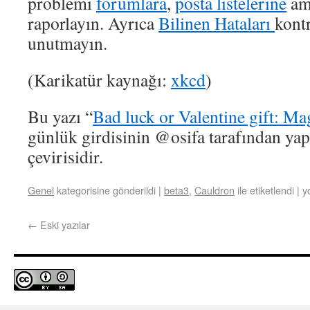
problemi
forumlara
,
posta listelerine
am
raporlayın. Ayrıca
Bilinen Hataları
kont
unutmayın.
(Karikatür kaynağı:
xkcd
)
Bu yazı “
Bad luck or Valentine gift: Mag
günlük girdisinin @osifa tarafından ya
çevirisidir.
Genel
kategorisine gönderildi
|
beta3
,
Cauldron
ile etiketlendi
|
y
←
Eski yazılar