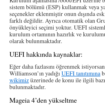
Kurulum aşamasına /boot/EFI üzerine 
sistem bölümü (ESP) kullanmak veya ya
seçenekler eklenmiştir onun dışında es
farklı değildir. Ayrıca otomatik olan Gr
önyükleyici seçimi yoktur. UEFI sistem
kurulum ortamının hazırlık ve kurulu
olarak bulunmaktadır.
UEFI hakkında kaynaklar:
Eğer daha fazlasını öğrenmek istiyorsa
Williamson’ın yadığı
UEFI tanıtımına
b
wikimiz
üzerinede de konu ile ilgili bazı
bulunmaktadır.
Mageia 4’den yükseltme