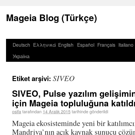
Mageia Blog (Türkçe)
Deutsch
Ελληνικά
English
Español
Français
Italiano
Україна
SIVEO
Etiket arşivi:
SIVEO, Pulse yazılım gelişimi
için Mageia topluluğuna katıldı
osifa
tarafından
14 Aralık 2015
tarihinde gönderildi
Mageia ekosisteminde yeni bir katılımc
Mandriva’nın açık kaynak sunucu çözü