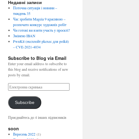
Недавні записи
Поточна ситуація і новини –
тиждень 35
Час зробити Mageia 9 красивою –
розпочато конкурс художніх робіт
Чи готові ви взяти участь у проєкті?
Змінено IBAN
PwnKit (експлойт pkexec для polkit)
– CVE-2021-4034
Subscribe to Blog via Email
Enter your email address to subscribe to
this blog and receive notifications of new
posts by email.
Subscribe
Приєднайтесь до 4 інших підписників
soon
Вересень 2022
(1)