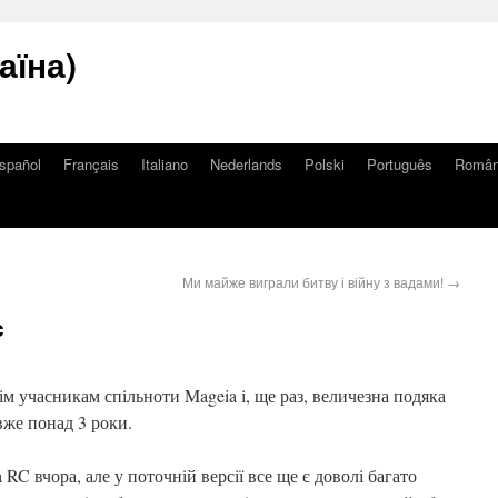
аїна)
spañol
Français
Italiano
Nederlands
Polski
Português
Româ
Ми майже виграли битву і війну з вадами!
→
с
м учасникам спільноти Mageia і, ще раз, величезна подяка
вже понад 3 роки.
RC вчора, але у поточній версії все ще є доволі багато