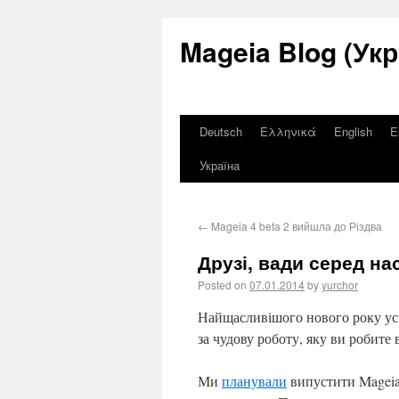
Mageia Blog (Укр
Deutsch
Ελληνικά
English
E
Україна
←
Mageia 4 beta 2 вийшла до Різдва
Друзі, вади серед на
Posted on
07.01.2014
by
yurchor
Найщасливішого нового року усі
за чудову роботу, яку ви робите 
Ми
планували
випустити Mageia 