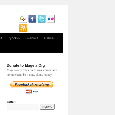
nă
Русский
Svenska
Türkçe
Donate to Mageia.Org
Mageia only relies on its own community
involvement, be it time, skills, money.
soon