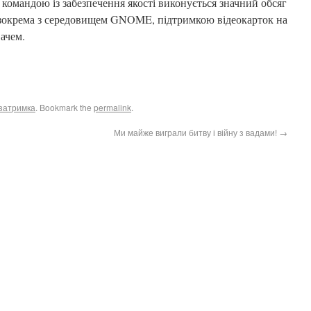
командою із забезпечення якості виконується значний обсяг
 зокрема з середовищем GNOME, підтримкою відеокарток на
вачем.
затримка
. Bookmark the
permalink
.
Ми майже виграли битву і війну з вадами!
→