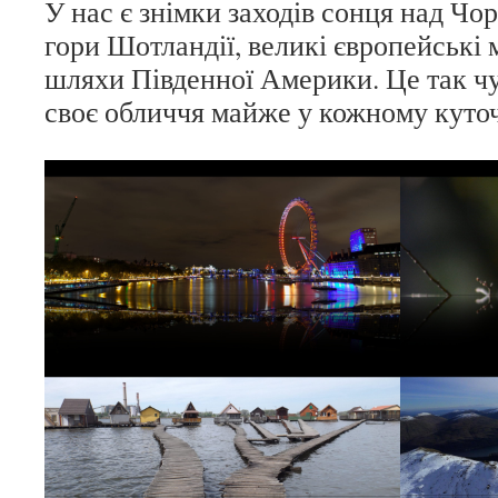
У нас є знімки заходів сонця над Чо
гори Шотландії, великі європейські м
шляхи Південної Америки. Це так чу
своє обличчя майже у кожному куточ