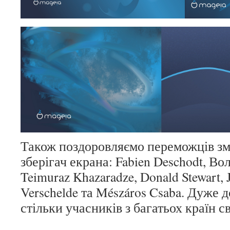
Також поздоровляємо переможців з
зберігач екрана: Fabien Deschodt, Вол
Teimuraz Khazaradze, Donald Stewart, J
Verschelde та Mészáros Csaba. Дуже д
стільки учасників з багатьох країн св