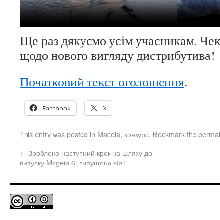
Ще раз дякуємо усім учасникам. Чек
щодо нового вигляду дистрибутива!
Початковий текст оголошення
.
Facebook
X
This entry was posted in
Mageia
,
конкурс
. Bookmark the
permal
←
Зроблено наступний крок на шляху до
випуску Mageia 6: випущено sta1