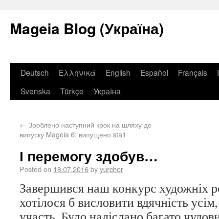
Mageia Blog (Україна)
Deutsch
Ελληνικά
English
Español
Français
Svenska
Türkçe
Україна
←
Зроблено наступний крок на шляху до
випуску Mageia 6: випущено sta1
І перемогу здобув…
Posted on
18.07.2016
by
yurchor
Завершився наш конкурс художніх ро
хотілося б висловити вдячність усім,
участь. Було надіслано багато чудови