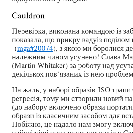
Cauldron
Перевірка, виконана командою із заб
показала, що прикру вадуіз поділом 
(
mga#20074
), з якою ми боролися де
належним чином усунено! Слава Мар
(Martin Whitaker) за роботу над усув
декількох пов’язаних із нею пробле
На жаль, у наборі образів ISO трапи
регресія, тому ми створили новий на
(до набору включено образи портати
образи із класичним засобом для вст
Побіжно, це надало нам змогу включ
найсвіжіші оновлення пакунків у Cau