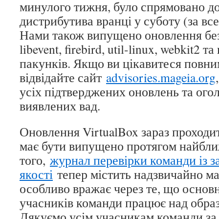
минулого тижня, було спрямовано д
дистрибутива вранці у суботу (за все
Нами також випущено оновлення без
libevent, firebird, util-linux, webkit2 
пакунків. Якщо ви цікавитеся повни
відвідайте сайт
advisories.mageia.org
усіх підтверджених оновлень та ог
виявлених вад.
Оновлення VirtualBox зараз проходит
має бути випущено протягом найбли
того,
журнал перевірки команди із з
якості
тепер містить надзвичайно ма
особливо вражає через те, що основн
учасників команди працює над образ
Дякуємо усім учасникам команди за