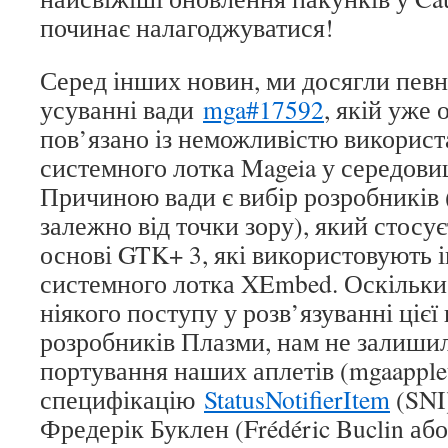
починає налагоджуватися!
Серед інших новин, ми досягли певн
усуванні вади
mga#17592
, якій уже 
пов’язано із неможливістю використ
системного лотка Mageia у середови
Причиною вади є вибір розробників (
залежно від точки зору), який стосу
основі GTK+ 3, які використовують 
системного лотка XEmbed. Оскільки
ніякого поступу у розв’язуванні цієї
розробників Плазми, нам не залишил
портування наших аплетів (mgaapplet 
специфікацію
StatusNotifierItem
(SNI)
Фредерік Буклен (Frédéric Buclin або