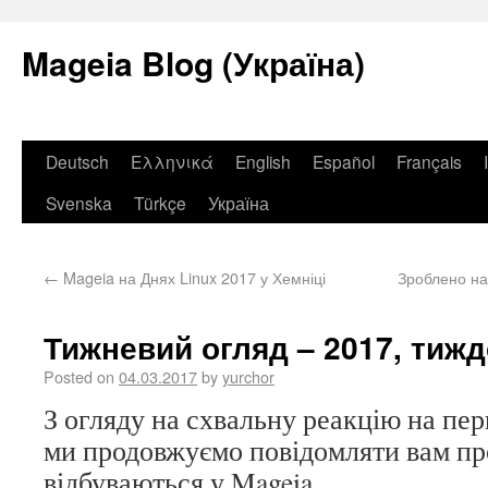
Mageia Blog (Україна)
Deutsch
Ελληνικά
English
Español
Français
Svenska
Türkçe
Україна
←
Mageia на Днях Linux 2017 у Хемніці
Зроблено на
Тижневий огляд – 2017, тижд
Posted on
04.03.2017
by
yurchor
З огляду на схвальну реакцію на пе
ми продовжуємо повідомляти вам про 
відбуваються у Mageia.