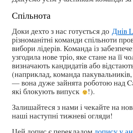
Спільнота
Доки дехто з нас готується до
Днів L
різноманітні команди спільноти про
вибори лідерів. Команда із забезпеч
узгодила нове тріо, яке стане на її ч
визначають кандидатів або відстають
(наприклад, команда пакувальників, 
— вона дуже зайнята роботою над Ca
які блокують випуск
!).
Залишайтеся з нами і чекайте на нові
наші наступні тижневі огляди!
Цей допис є перекладом
допису у а