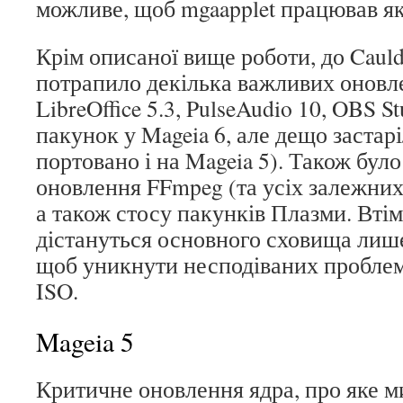
можливе, щоб mgaapplet працював як
Крім описаної вище роботи, до Caul
потрапило декілька важливих оновл
LibreOffice 5.3, PulseAudio 10, OBS S
пакунок у Mageia 6, але дещо застар
портовано і на Mageia 5). Також бул
оновлення FFmpeg (та усіх залежних 
а також стосу пакунків Плазми. Втім
дістануться основного сховища лише
щоб уникнути несподіваних проблем
ISO.
Mageia 5
Критичне оновлення ядра, про яке м