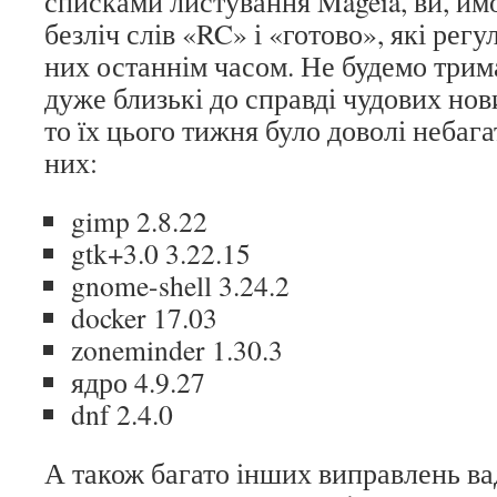
списками листування Mageia, ви, йм
безліч слів «RC» і «готово», які рег
них останнім часом. Не будемо трима
дуже близькі до справді чудових но
то їх цього тижня було доволі небага
них:
gimp 2.8.22
gtk+3.0 3.22.15
gnome-shell 3.24.2
docker 17.03
zoneminder 1.30.3
ядро 4.9.27
dnf 2.4.0
А також багато інших виправлень ва