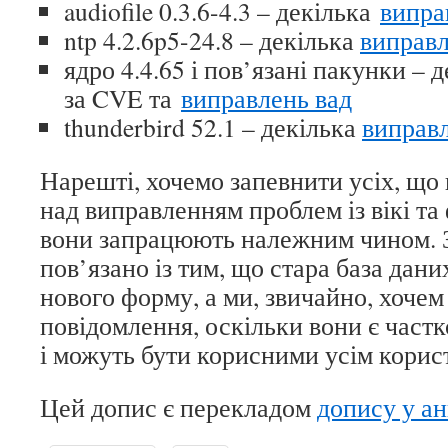
audiofile 0.3.6-4.3 – декілька
випра
ntp 4.2.6p5-24.8 – декілька
виправ
ядро 4.4.65 і пов’язані пакунки – 
за CVE та
виправлень вад
thunderbird 52.1 – декілька
виправ
Нарешті, хочемо запевнити усіх, що
над виправленням проблем із вікі та
вони запрацюють належним чином. 
пов’язано із тим, що стара база дани
нового форму, а ми, звичайно, хочем 
повідомлення, оскільки вони є част
і можуть бути корисними усім корис
Цей допис є перекладом
допису у а