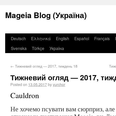
Mageia Blog (Україна)
Deutsch
Ελληνικά
English
Español
Français
Svenska
Türkçe
Україна
←
Тижневий огляд — 2017, тиждень 18
Тиж
Тижневий огляд — 2017, тиж
Posted on
13.05.2017
by
yurchor
Cauldron
Не хочемо псувати вам сюрприз, але