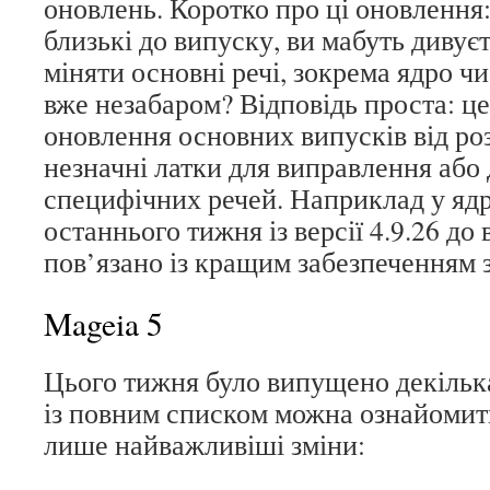
оновлень. Коротко про ці оновлення
близькі до випуску, ви мабуть диву
міняти основні речі, зокрема ядро чи
вже незабаром? Відповідь проста: ц
оновлення основних випусків від ро
незначні латки для виправлення або
специфічних речей. Наприклад у яд
останнього тижня із версії 4.9.26 до в
пов’язано із кращим забезпеченням 
Mageia 5
Цього тижня було випущено декілька
із повним списком можна ознайоми
лише найважливіші зміни: