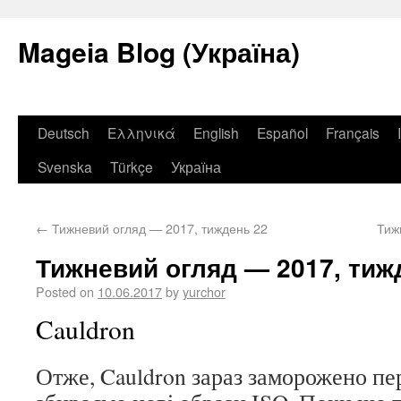
Mageia Blog (Україна)
Deutsch
Ελληνικά
English
Español
Français
Svenska
Türkçe
Україна
←
Тижневий огляд — 2017, тиждень 22
Тиж
Тижневий огляд — 2017, тиж
Posted on
10.06.2017
by
yurchor
Cauldron
Отже, Cauldron зараз заморожено пе