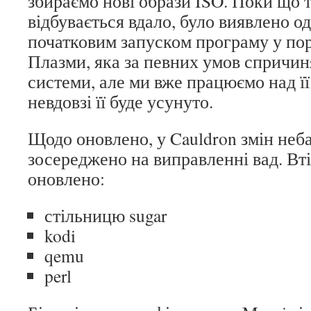
збираємо нові образи ISO. Поки що 
відбувається вдало, було виявлено од
початковим запуском програму у пор
Плазми, яка за певних умов спричи
системи, але ми вже працюємо над ї
невдовзі її буде усунуто.
Щодо оновлено, у Cauldron змін неб
зосереджено на виправленні вад. Вт
оновлено:
стільницю sugar
kodi
qemu
perl