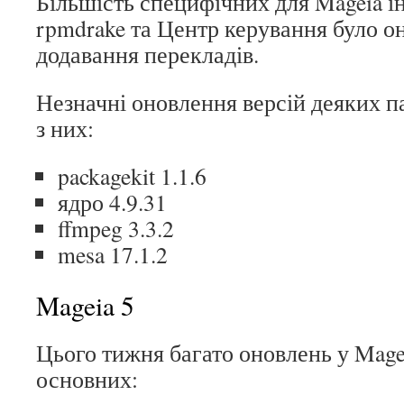
Більшість специфічних для Mageia ін
rpmdrake та Центр керування було о
додавання перекладів.
Незначні оновлення версій деяких па
з них:
packagekit 1.1.6
ядро 4.9.31
ffmpeg 3.3.2
mesa 17.1.2
Mageia 5
Цього тижня багато оновлень у Mage
основних: