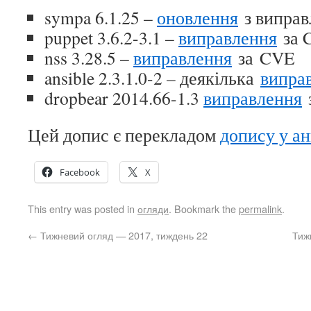
sympa 6.1.25 –
оновлення
з виправ
puppet 3.6.2-3.1 –
виправлення
за 
nss 3.28.5 –
виправлення
за CVE
ansible 2.3.1.0-2 – деякілька
випра
dropbear 2014.66-1.3
виправлення
Цей допис є перекладом
допису у а
Facebook
X
This entry was posted in
огляди
. Bookmark the
permalink
.
←
Тижневий огляд — 2017, тиждень 22
Тиж