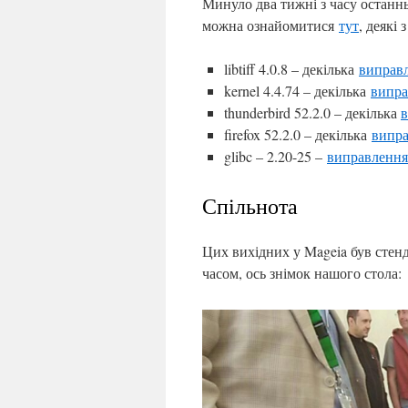
Минуло два тижні з часу останнь
можна ознайомитися
тут
, деякі
libtiff 4.0.8 – декілька
виправ
kernel 4.4.74 – декілька
випра
thunderbird 52.2.0 – декілька
в
firefox 52.2.0 – декілька
випра
glibc – 2.20-25 –
виправлення
Спільнота
Цих вихідних у Mageia був стенд
часом, ось знімок нашого стола: