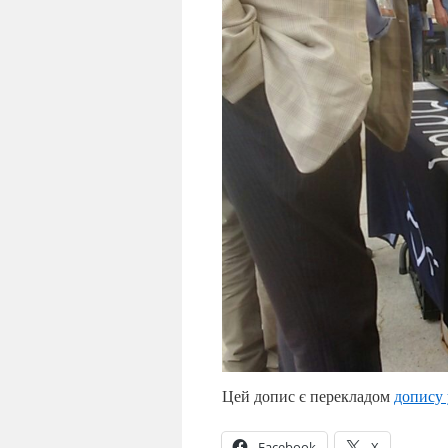
Цей допис є перекладом
допису 
Facebook
X