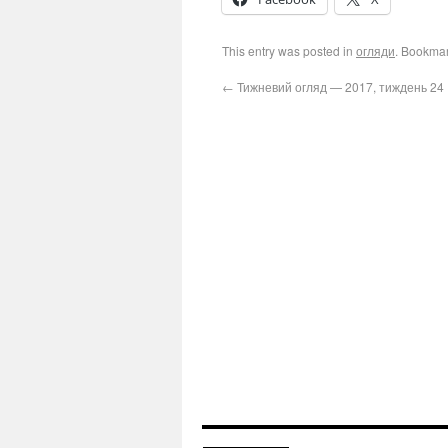
This entry was posted in
огляди
. Bookma
←
Тижневий огляд — 2017, тиждень 24