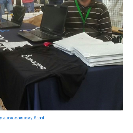
у англомовному блозі
.