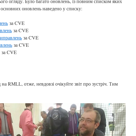
ого огляду. Було багато оновлень, із повним списком яких
 з основних оновлень наведено у списку:
лень
за CVE
влень
за CVE
иправлень
за CVE
влень
за CVE
за CVE
 на RMLL, отже, невдовзі очікуйте звіт про зустріч. Тим