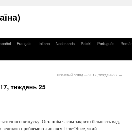
аїна)
spañol
Français
Italiano
Nederlands
Polski
Português
Româ
Тижневий огляд — 2017, тиждень 27
→
17, тиждень 25
статочного випуску. Останнім часом закрито більшість вад,
ю великою проблемою лишався LibreOffice, який