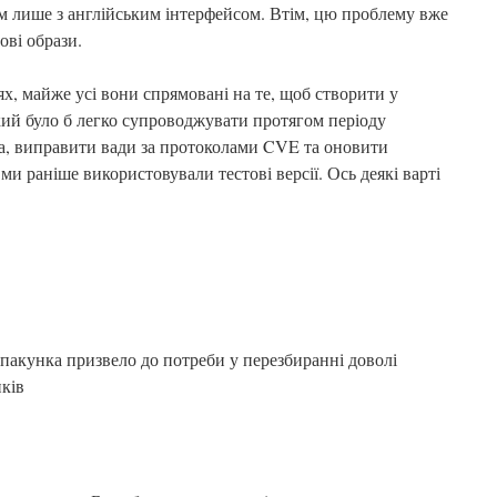
 лише з англійським інтерфейсом. Втім, цю проблему вже
ові образи.
х, майже усі вони спрямовані на те, щоб створити у
кий було б легко супроводжувати протягом періоду
а, виправити вади за протоколами CVE та оновити
 ми раніше використовували тестові версії. Ось деякі варті
 пакунка призвело до потреби у перезбиранні доволі
ків