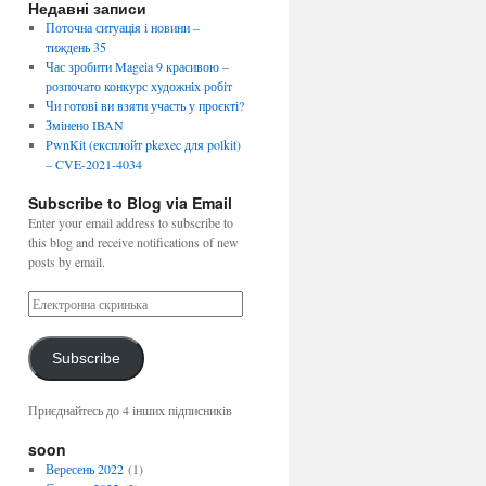
Недавні записи
Поточна ситуація і новини –
тиждень 35
Час зробити Mageia 9 красивою –
розпочато конкурс художніх робіт
Чи готові ви взяти участь у проєкті?
Змінено IBAN
PwnKit (експлойт pkexec для polkit)
– CVE-2021-4034
Subscribe to Blog via Email
Enter your email address to subscribe to
this blog and receive notifications of new
posts by email.
Subscribe
Приєднайтесь до 4 інших підписників
soon
Вересень 2022
(1)