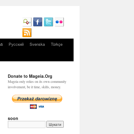
nă
Русский
Svenska
Türkçe
Donate to Mageia.Org
Mageia only relies on its own community
involvement, be it time, skills, money.
soon