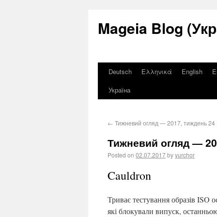
Mageia Blog (Укр
Deutsch
Ελληνικά
English
E
Україна
←
Тижневий огляд — 2017, тиждень 24
Тижневий огляд — 20
Posted on
02.07.2017
by
yurchor
Cauldron
Триває тестування образів ISO о
які блокували випуск, останньо