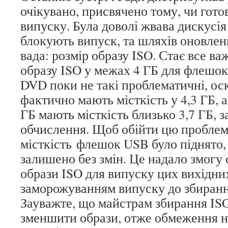
очікувано, присвячено тому, чи гото
випуску. Була доволі жвава дискусія
блокують випуск, та шляхів оновле
вада: розмір образу ISO. Стає все в
образу ISO у межах 4 ГБ для флешок
DVD поки не такі проблематичні, ос
фактично мають місткість у 4,3 ГБ,
ГБ мають місткість близько 3,7 ГБ, 
обчислення. Щоб обійти цю проблем
місткість флешок USB було піднято,
залишено без змін. Це надало змогу 
образи ISO для випуску цих вихідни
заморожуванням випуску до збирання
Зауважте, що майстрам збирання ISO
зменшити образи, отже обмеження на