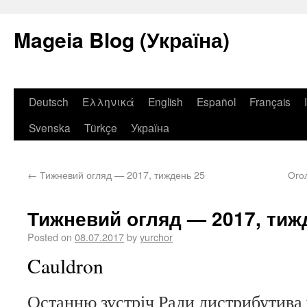
Mageia Blog (Україна)
Deutsch
Ελληνικά
English
Español
Français
Svenska
Türkçe
Україна
←
Тижневий огляд — 2017, тиждень 25
Ого
Тижневий огляд — 2017, тиж
Posted on
08.07.2017
by
yurchor
Cauldron
Останню зустріч Ради дистрибутива 