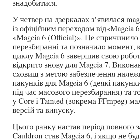
знадобитися.
У четвер на дзеркалах з’явилася mage
із офіційним переходом від«Mageia 6
«Mageia 6 (Official)». Це спричинил
перезбиранні та позначило момент, 
циклу Mageia 6 завершив свою робот
відкрито знову для Mageia 7. Викон
сховищ з метою забезпечення належ
пакунків для Mageia 6 (деякі пакунки
під час масового перезбирання) та т
у Core і Tainted (зокрема FFmpeg) м
версій та випуску.
Цього ранку настав період повного 
Cauldron став Mageia 6, і якщо не бу