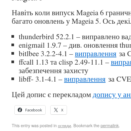
Навіть коли випуск Mageia 6 гранич
багато оновлень у Mageia 5. Ось декі
thunderbird 52.2.1 – виправлено ва
enigmail 1.9.7 – див. оновлення thu
bitlbee 3.2.2-4.1 –
виправлення
за 
ffcall 1.13 та clisp 2.49-11.1 –
випра
забезпечення захисту
libff- 3.1-4.1 –
виправлення
за CV
Цей допис є перекладом
допису у а
Facebook
X
This entry was posted in
огляди
. Bookmark the
permalink
.