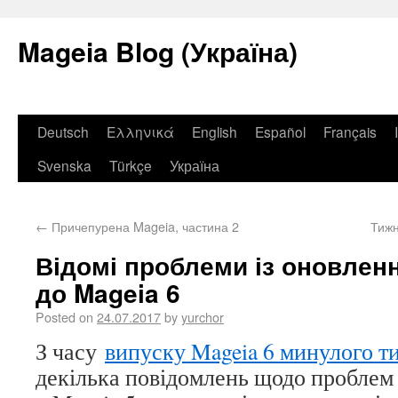
Mageia Blog (Україна)
Deutsch
Ελληνικά
English
Español
Français
Svenska
Türkçe
Україна
←
Причепурена Mageia, частина 2
Тижн
Відомі проблеми із оновленн
до Mageia 6
Posted on
24.07.2017
by
yurchor
З часу
випуску Mageia 6 минулого т
декілька повідомлень щодо проблем