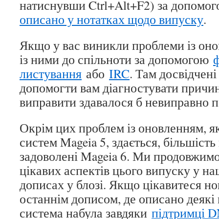
натиснувши Ctrl+Alt+F2) за допомог
описано у нотатках щодо випуску
.
Якщо у вас виникли проблеми із оно
із ними до спільноти за допомогою
листування
або
IRC
. Там досвідчен
допомогти вам діагностувати причин
виправити здавалося б невиправно 
Окрім цих проблем із оновленням, я
систем Mageia 5, здається, більшість
задоволені Mageia 6. Ми продовжим
цікавих аспектів цього випуску у н
дописах у блозі. Якщо цікавитеся но
останнім дописом, де описано деякі
система набула завдяки
підтримці D