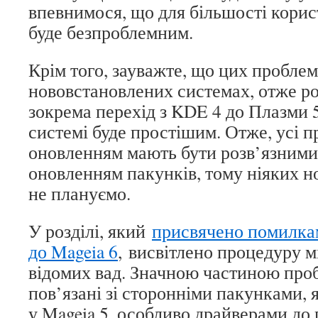
впевнимося, що для більшості корис
буде безпроблемним.
Крім того, зауважте, що цих проблем
нововстановлених системах, отже ро
зокрема перехід з KDE 4 до Плазми 
системі буде простішим. Отже, усі п
оновленням мають бути розв’язним
оновленням пакунків, тому ніяких н
не плануємо.
У розділі, який
присвячено помилкам
до Mageia 6
, висвітлено процедуру мі
відомих вад. Значною частиною проб
пов’язані зі сторонніми пакунками, 
у Mageia 5, особливо драйверами до