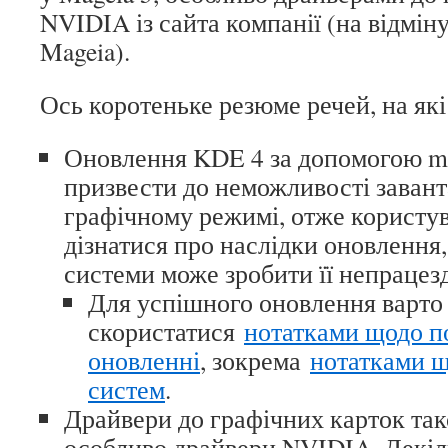
NVIDIA із сайта компанії (на відміну
Mageia).
Ось коротеньке резюме речей, на які
Оновлення KDE 4 за допомогою m
призвести до неможливості заван
графічному режимі, отже користув
дізнатися про наслідки оновлення
системи може зробити її непрацез
Для успішного оновлення варто
скористатися
нотатками щодо п
оновленні
, зокрема
нотатками 
систем
.
Драйвери до графічних карток та
особливо драйвери NVIDIA. Декіл