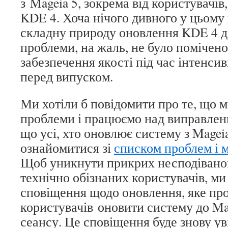
з Mageia 5, зокрема від користувачів
KDE 4. Хоча нічого дивного у цьому
складну природу оновлення KDE 4 до
проблеми, на жаль, не було помічен
забезпечення якості під час інтенси
перед випуском.
Ми хотіли б повідомити про те, що м
проблеми і працюємо над виправленн
що усі, хто оновлює систему з Magei
ознайомитися зі
списком проблем і 
Щоб уникнути прикрих несподівано
технічно обізнаних користувачів, м
сповіщення щодо оновлення, яке пр
користувачів оновити систему до Mag
сеансу. Це сповіщення буде знову у