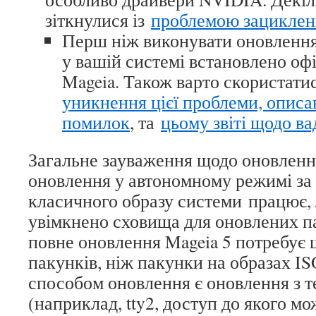
зіткнулися із
проблемою зациклен
Перш ніж виконувати оновлення
у вашій системі встановлено оф
Mageia. Також варто скористати
уникнення цієї проблеми, описа
помилок
, та
цьому звіті щодо ва
Загальне зауваження щодо оновленн
оновлення у автономному режимі з
класичного образу системи працює,
увімкнено сховища для оновлених па
повне оновлення Mageia 5 потребує
пакунків, ніж пакунки на образах I
способом оновлення є оновлення з т
(наприклад, tty2, доступ до якого м