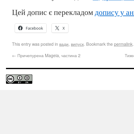
Цей допис є перекладом
допису у а
Facebook
X
This entry was posted in
вади
,
випуск
. Bookmark the
permalink
.
←
Причепурена Mageia, частина 2
Тижн