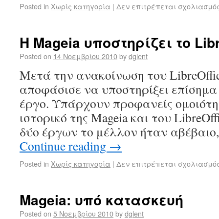
Posted in
Χωρίς κατηγορία
|
Δεν επιτρέπεται σχολιασμό
Η Mageia υποστηρίζει το Libr
Posted on
14 Νοεμβρίου 2010
by
dglent
Μετά την ανακοίνωση του LibreOffic
αποφάσισε να υποστηρίξει επίσημα
έργο. Υπάρχουν προφανείς ομοιότη
ιστορικό της Mageia και του LibreOff
δύο έργων το μέλλον ήταν αβέβαιο,
Continue reading
→
Posted in
Χωρίς κατηγορία
|
Δεν επιτρέπεται σχολιασμό
Mageia: υπό κατασκευή
Posted on
5 Νοεμβρίου 2010
by
dglent