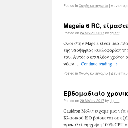
Posted in
Χωρίς κατηγορία
|
Δεν επιτ
Mageia 6 RC, είμαστ
Posted on
24 Μαΐου 2017
by
dglent
Όλοι στην Mageia είναι ιδιαιτ
της υποψηφίας κυκλοφορίας της
του. Αυτός ο επιπλέον χρόνος 
νέων …
Continue reading
→
Posted in
Χωρίς κατηγορία
|
Δεν επιτ
Εβδομαδιαίο χρονικ
Posted on
20 Μαΐου 2017
by
dglent
Cauldron Μόλις είχαμε μια νέα
Κλασικού ISO βρίσκεται σε εξέλ
προκαλεί τη χρήση 100% CPU απ