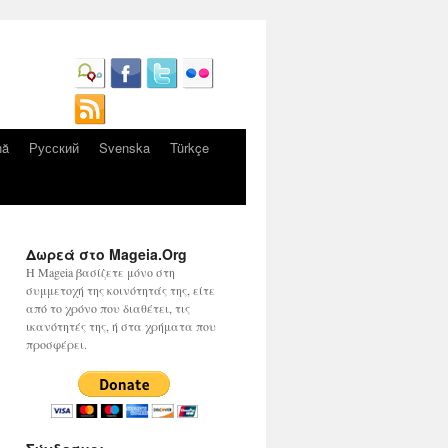
nă
Русский
Svenska
Türkçe
Δωρεά στο Mageia.Org
Η Mageia βασίζετε μόνο στη
συμμετοχή της κοινότητάς της, είτε
από το χρόνο που διαθέτει, τις
ικανότητές της, ή στα χρήματα που
προσφέρει.