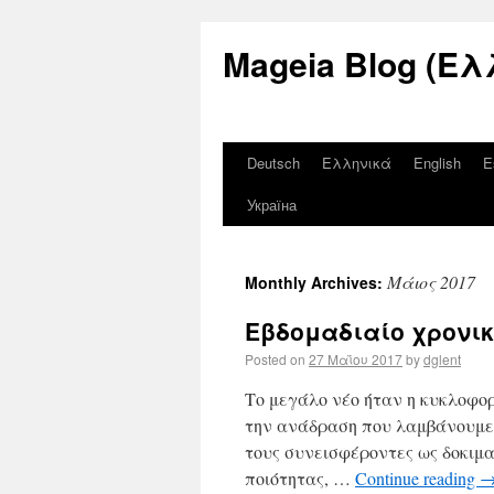
Mageia Blog (Ελ
Deutsch
Ελληνικά
English
E
Україна
Μάιος 2017
Monthly Archives:
Εβδομαδιαίο χρονικ
Posted on
27 Μαΐου 2017
by
dglent
Το μεγάλο νέο ήταν η κυκλοφορ
την ανάδραση που λαμβάνουμε,
τους συνεισφέροντες ως δοκιμα
ποιότητας, …
Continue reading