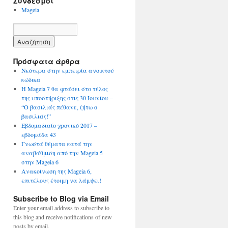
Σύνδεσμοι
Mageia
Πρόσφατα άρθρα
Νεότερα στην εμπειρία ανοικτού
κώδικα
Η Mageia 7 θα φτάσει στο τέλος
της υποστήριξης στις 30 Ιουνίου –
“Ο βασιλιάς πέθανε, ζήτω ο
βασιλιάς!”
Εβδομαδιαίο χρονικό 2017 –
εβδομάδα 43
Γνωστά θέματα κατά την
αναβάθμιση από την Mageia 5
στην Mageia 6
Ανακοίνωση της Mageia 6,
επιτέλους έτοιμη να λάμψει!
Subscribe to Blog via Email
Enter your email address to subscribe to
this blog and receive notifications of new
posts by email.