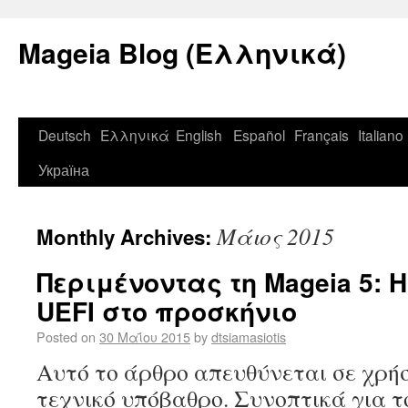
Mageia Blog (Ελληνικά)
Deutsch
Ελληνικά
English
Español
Français
Italiano
Україна
Μάιος 2015
Monthly Archives:
Περιμένοντας τη Mageia 5: 
UEFI στο προσκήνιο
Posted on
30 Μαΐου 2015
by
dtsiamasiotis
Αυτό το άρθρο απευθύνεται σε χρήσ
τεχνικό υπόβαθρο. Συνοπτικά για τ