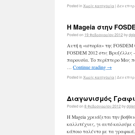
Posted in
Χωρίς κατηγορία
|
Δεν επιτ
Η Mageia στην FOSD
Posted on
19 Φεβρουαρίου 2012
by
dgl
Αυτή η «ιστορία» της FOSDEM θ
FOSDEM 2012 στις Βρυξέλλες – 
παρουσία. Το περίπτερο Μας π
…
Continue reading
→
Posted in
Χωρίς κατηγορία
|
Δεν επιτ
Διαγωνισμός Γραφικ
Posted on
8 Φεβρουαρίου 2012
by
dgle
H Mageia χρειάζεται την βοήθει
καλλιτέχνες, γι αυτό καλούμε ο
κάποιο ταλέντο με τα γραφικά