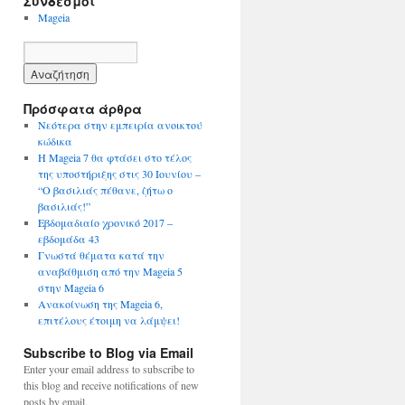
Σύνδεσμοι
Mageia
Πρόσφατα άρθρα
Νεότερα στην εμπειρία ανοικτού
κώδικα
Η Mageia 7 θα φτάσει στο τέλος
της υποστήριξης στις 30 Ιουνίου –
“Ο βασιλιάς πέθανε, ζήτω ο
βασιλιάς!”
Εβδομαδιαίο χρονικό 2017 –
εβδομάδα 43
Γνωστά θέματα κατά την
αναβάθμιση από την Mageia 5
στην Mageia 6
Ανακοίνωση της Mageia 6,
επιτέλους έτοιμη να λάμψει!
Subscribe to Blog via Email
Enter your email address to subscribe to
this blog and receive notifications of new
posts by email.