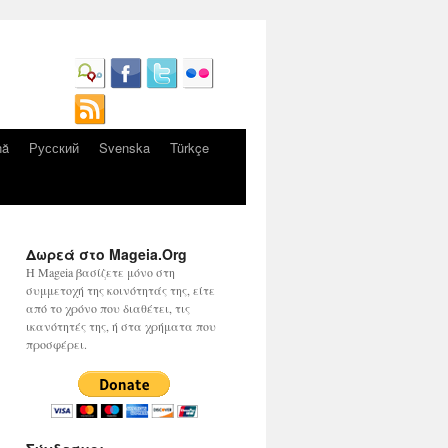
nă
Русский
Svenska
Türkçe
Δωρεά στο Mageia.Org
Η Mageia βασίζετε μόνο στη
συμμετοχή της κοινότητάς της, είτε
από το χρόνο που διαθέτει, τις
ικανότητές της, ή στα χρήματα που
προσφέρει.