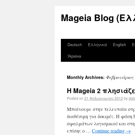
Mageia Blog (Ελ
Deutsch
Ελληνικά
English
E
Україна
Φεβρουάριος 
Monthly Archives:
Η Mageia 2 πλησιάζει
Posted on
21 Φεβρουαρίου 2012
by
dgl
Μπαίνουμε στην τελευταία στρο
διαθέσιμη για δοκιμές. Η φάση 
σφαλμάτων λογισμικού και στην
επίσης ο …
Continue reading
→