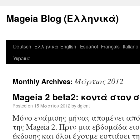
Mageia Blog (Ελληνικά)
Deutsch
Ελληνικά
English
Español
Français
Italiano
Україна
Μάρτιος 2012
Monthly Archives:
Mageia 2 beta2: κοντά στον 
Posted on
15 Μαρτίου 2012
by
dglent
Μόνο ενάμισης μήνας απομένει από 
της Mageia 2. Πριν μια εβδομάδα ε
έκδοσης και όλοι έχουμε εστιάσει τ