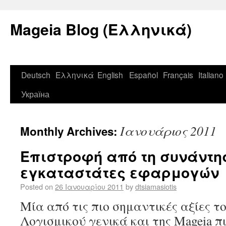
Mageia Blog (Ελληνικά)
Deutsch
Ελληνικά
English
Español
Français
Italiano
Україна
Ιανουάριος 2011
Monthly Archives:
Επιστροφή από τη συνάντησ
εγκαταστάτες εφαρμογών
Posted on
26 Ιανουαρίου 2011
by
dtsiamasiotis
Μία από τις πιο σημαντικές αξίες τ
Λογισμικού γενικά και της Mageia π