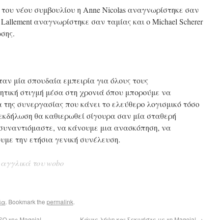
του νέου συμβουλίου η Anne Nicolas αναγνωρίστηκε σαν
Lallement αναγνωρίστηκε σαν ταμίας και ο Michael Scherer
σης.
αν μία σπουδαία εμπειρία για όλους τους
ητική στιγμή μέσα στη χρονιά όπου μπορούμε να
 της συνεργασίας που κάνει το ελεύθερο λογισμικό τόσο
η εκδήλωση θα καθιερωθεί σίγουρα σαν μία σταθερή
 συναντιόμαστε, να κάνουμε μια ανασκόπηση, να
υμε την ετήσια γενική συνέλευση.
αγγλικά του wobo
ία
. Bookmark the
permalink
.
ISO της Mageia!
Κάντε λήψη και ξεκινήστε με τη Mageia!
→