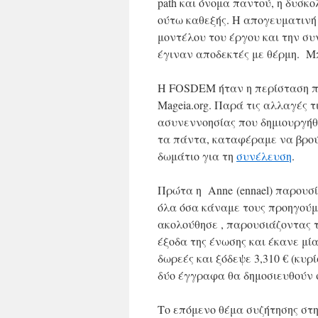
path και όνομα παντού, η δυσκ
ούτω καθεξής. Η απογευματινή
μοντέλου του έργου και την συ
έγιναν αποδεκτές με θέρμη. Μ
Η FOSDEM ήταν η περίσταση πο
Mageia.org. Παρά τις αλλαγές τ
ασυνεννοησίας που δημιουργήθ
τα πάντα, καταφέραμε να βρού
δωμάτιο για τη
συνέλευση
.
Πρώτα η Anne (ennael) παρουσ
όλα όσα κάναμε τους προηγούμε
ακολούθησε , παρουσιάζοντας 
έξοδα της ένωσης και έκανε μί
δωρεές και ξόδεψε 3,310 € (κυρ
δύο έγγραφα θα δημοσιευθούν σ
Το επόμενο θέμα συζήτησης στ