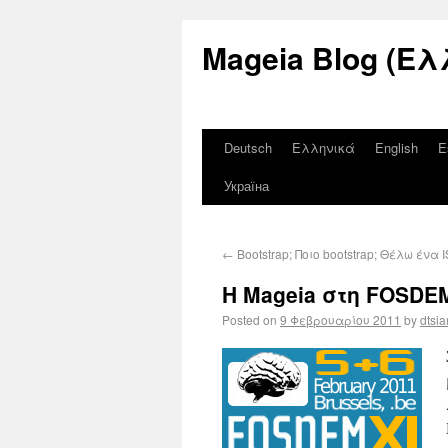
Mageia Blog (Ελ
Deutsch
Ελληνικά
English
E
Україна
←
Bootstrap; Ποιο bootstrap; Θέλω ένα 
Η Mageia στη FOSDE
Posted on
9 Φεβρουαρίου 2011
by
dtsia