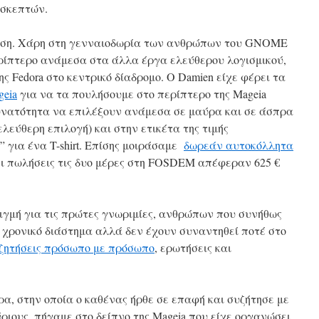
ισκεπτών.
ρεση. Χάρη στη γενναιοδωρία των ανθρώπων του GNOME
ίπτερο ανάμεσα στα άλλα έργα ελεύθερου λογισμικού,
ς Fedora στο κεντρικό δίαδρομο. Ο Damien είχε φέρει τα
geia
για να τα πουλήσουμε στο περίπτερο της Mageia
δυνατότητα να επιλέξουν ανάμεσα σε μαύρα και σε άσπρα
 ελεύθερη επιλογή) και στην ετικέτα της τιμής
 για ένα T-shirt. Επίσης μοιράσαμε
δωρεάν αυτοκόλλητα
Οι πωλήσεις τις δυο μέρες στη FOSDEM απέφεραν 625 €
ιγμή για τις πρώτες γνωριμίες, ανθρώπων που συνήθως
 χρονικό διάστημα αλλά δεν έχουν συναντηθεί ποτέ στο
ζητήσεις πρόσωπο με πρόσωπο
, ερωτήσεις και
α, στην οποία ο καθένας ήρθε σε επαφή και συζήτησε με
ριους, πήγαμε στο δείπνο της Mageia που είχε οργανώσει