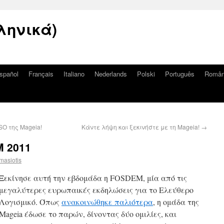
ληνικά)
spañol
Français
Italiano
Nederlands
Polski
Português
Româ
ISO της Mageia!
Κάντε λήψη και ξεκινήστε με τη Mageia!
→
M 2011
masiotis
Ξεκίνησε αυτή την εβδομάδα η FOSDEM, μία από τις
μεγαλύτερες ευρωπαικές εκδηλώσεις για το Ελεύθερο
Λογισμικό. Όπως
ανακοινώθηκε παλιότερα
, η ομάδα της
Mageia έδωσε το παρών, δίνοντας δύο ομιλίες, και