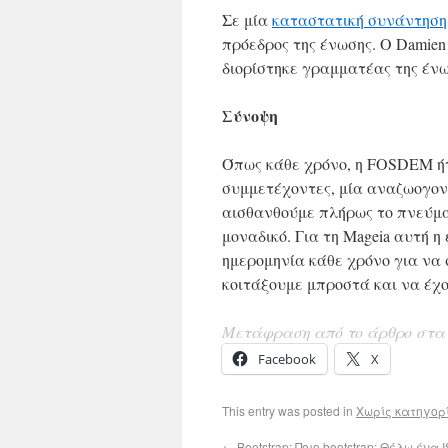
Σε μία
καταστατική συνάντηση
πρόεδρος της ένωσης. Ο Damien 
διορίστηκε γραμματέας της ένω
Σύνοψη
Όπως κάθε χρόνο, η FOSDEM ήτ
συμμετέχοντες, μία αναζωογον
αισθανθούμε πλήρως το πνεύμα
μοναδικό. Για τη Mageia αυτή 
ημερομηνία κάθε χρόνο για να
κοιτάξουμε μπροστά και να έχο
Μετάφραση από το άρθρο στα 
Facebook
X
This entry was posted in
Χωρίς κατηγορ
←
Bootstrap; Ποιο bootstrap; Θέλω ένα 