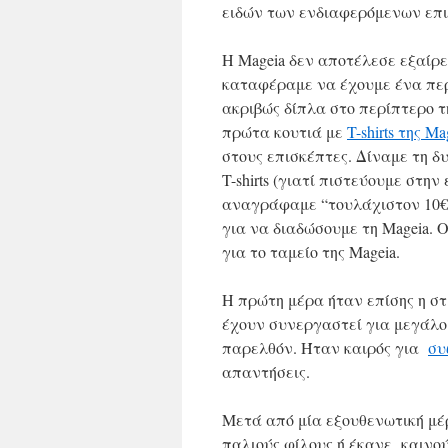
ειδών των ενδιαφερόμενων επ
Η Mageia δεν αποτέλεσε εξαί
καταφέραμε να έχουμε ένα περ
ακριβώς δίπλα στο περίπτερο τη
πρώτα κουτιά με
T-shirts της Ma
στους επισκέπτες. Δίναμε τη 
T-shirts (γιατί πιστεύουμε στην
αναγράφαμε “τουλάχιστον 10€”
για να διαδώσουμε τη Mageia. 
για το ταμείο της Mageia.
Η πρώτη μέρα ήταν επίσης η στ
έχουν συνεργαστεί για μεγάλο
παρελθόν. Ήταν καιρός για
συ
απαντήσεις.
Μετά από μία εξουθενωτική μέρ
παλιούς φίλους ή έκανε καινού