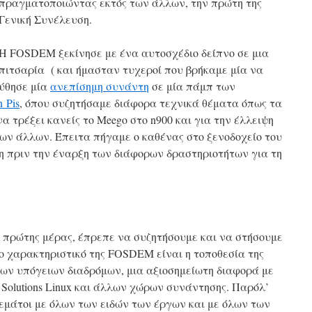
πραγματοποιώντας εκτός των άλλων, την πρώτη της
Γενική Συνέλευση.
Η FOSDEM ξεκίνησε με ένα αυτοσχέδιο δείπνο σε μια
πιτσαρία ( και ήμασταν τυχεροί που βρήκαμε μία να
ούθησε μία
ανεπίσημη συνάντη
σε μία πάμπ των
 Pis
, όπου συζητήσαμε διάφορα τεχνικά θέματα όπως τα
α τρέξει κανείς το Meego στο n900 και για την έλλειψη
των άλλων. Έπειτα πήγαμε ο καθένας στο ξενοδοχείο του
η πριν την έναρξη των διάφορων δραστηριοτήτων για τη
 πρώτης μέρας, έπρεπε να συζητήσουμε και να στήσουμε
ρο χαρακτηριστικό της FOSDEM είναι η τοποθεσία της
των υπόγειων διαδρόμων, μια αξιοσημείωτη διαφορά με
Solutions Linux και άλλων χώρων συνάντησης. Παρόλ’
γεμάτοι με όλων των ειδών των έργων και με όλων των