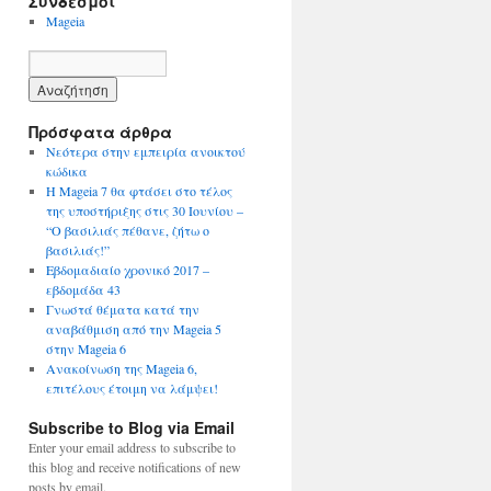
Σύνδεσμοι
Mageia
Πρόσφατα άρθρα
Νεότερα στην εμπειρία ανοικτού
κώδικα
Η Mageia 7 θα φτάσει στο τέλος
της υποστήριξης στις 30 Ιουνίου –
“Ο βασιλιάς πέθανε, ζήτω ο
βασιλιάς!”
Εβδομαδιαίο χρονικό 2017 –
εβδομάδα 43
Γνωστά θέματα κατά την
αναβάθμιση από την Mageia 5
στην Mageia 6
Ανακοίνωση της Mageia 6,
επιτέλους έτοιμη να λάμψει!
Subscribe to Blog via Email
Enter your email address to subscribe to
this blog and receive notifications of new
posts by email.