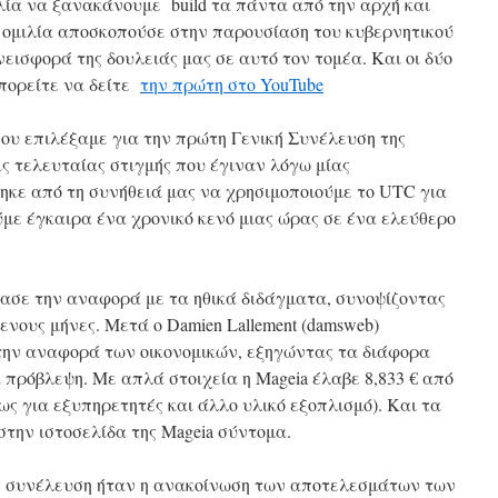
ολία να ξανακάνουμε build τα πάντα από την αρχή και
 ομιλία αποσκοπούσε στην παρουσίαση του κυβερνητικού
νεισφορά της δουλειάς μας σε αυτό τον τομέα. Και οι δύο
πορείτε να δείτε
την πρώτη στο YouTube
υ επιλέξαμε για την πρώτη Γενική Συνέλευση της
ις τελευταίας στιγμής που έγιναν λόγω μίας
ηκε από τη συνήθειά μας να χρησιμοποιούμε το UTC για
με έγκαιρα ένα χρονικό κενό μιας ώρας σε ένα ελεύθερο
ίασε την αναφορά με τα ηθικά διδάγματα, συνοψίζοντας
νους μήνες. Μετά ο Damien Lallement (damsweb)
την αναφορά των οικονομικών, εξηγώντας τα διάφορα
α πρόβλεψη. Με απλά στοιχεία η Mageia έλαβε 8,833 € από
ίως για εξυπηρετητές και άλλο υλικό εξοπλισμό). Και τα
την ιστοσελίδα της Mageia σύντομα.
η συνέλευση ήταν η ανακοίνωση των αποτελεσμάτων των