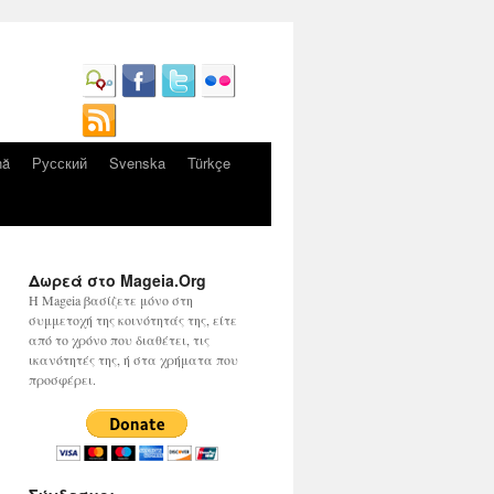
nă
Русский
Svenska
Türkçe
Δωρεά στο Mageia.Org
Η Mageia βασίζετε μόνο στη
συμμετοχή της κοινότητάς της, είτε
από το χρόνο που διαθέτει, τις
ικανότητές της, ή στα χρήματα που
προσφέρει.