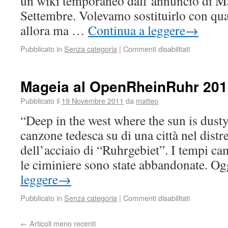
un wiki temporaneo dall’annuncio di Ma
Settembre. Volevamo sostituirlo con qua
allora ma …
Continua a leggere
→
Pubblicato in
Senza categoria
|
Commenti disabilitati
Mageia al OpenRheinRuhr 201
Pubblicato il
19 Novembre 2011
da
matteo
“Deep in the west where the sun is dust
canzone tedesca su di una città nel distr
dell’acciaio di “Ruhrgebiet”. I tempi cam
le ciminiere sono state abbandonate. 
leggere
→
Pubblicato in
Senza categoria
|
Commenti disabilitati
←
Articoli meno recenti