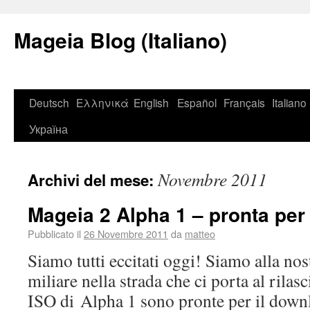
Mageia Blog (Italiano)
Deutsch
Ελληνικά
English
Español
Français
Italiano
Україна
Novembre 2011
Archivi del mese:
Mageia 2 Alpha 1 – pronta per 
Pubblicato il
26 Novembre 2011
da
matteo
Siamo tutti eccitati oggi! Siamo alla nos
miliare nella strada che ci porta al rilas
ISO di Alpha 1 sono pronte per il down