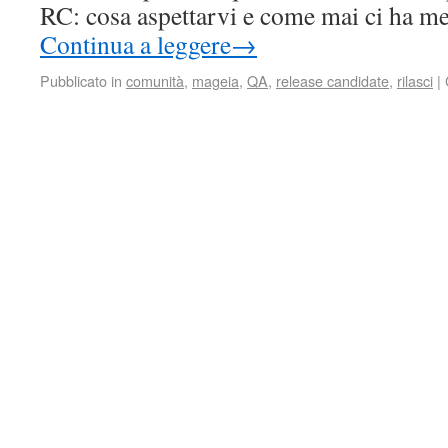
RC: cosa aspettarvi e come mai ci ha m
Continua a leggere
→
Pubblicato in
comunità
,
mageia
,
QA
,
release candidate
,
rilasci
|