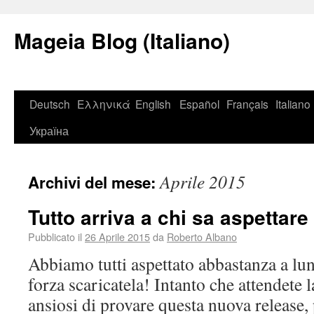
Mageia Blog (Italiano)
Deutsch
Ελληνικά
English
Español
Français
Italiano
Україна
Aprile 2015
Archivi del mese:
Tutto arriva a chi sa aspettare
Pubblicato il
26 Aprile 2015
da
Roberto Albano
Abbiamo tutti aspettato abbastanza a l
forza scaricatela! Intanto che attendete 
ansiosi di provare questa nuova release,