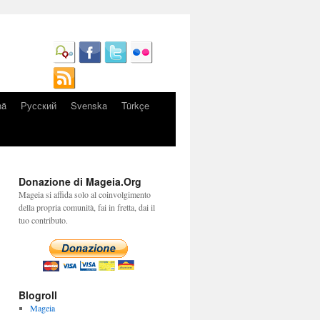
nă
Русский
Svenska
Türkçe
Donazione di Mageia.Org
Mageia si affida solo al coinvolgimento
della propria comunità, fai in fretta, dai il
tuo contributo.
Blogroll
Mageia