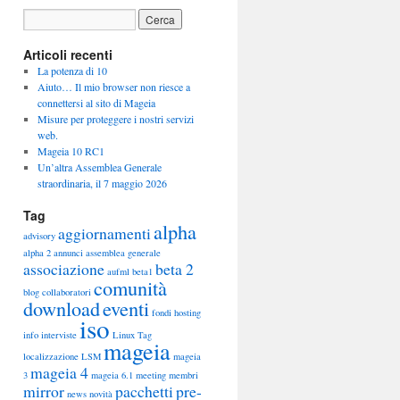
Articoli recenti
La potenza di 10
Aiuto… Il mio browser non riesce a
connettersi al sito di Mageia
Misure per proteggere i nostri servizi
web.
Mageia 10 RC1
Un’altra Assemblea Generale
straordinaria, il 7 maggio 2026
Tag
alpha
aggiornamenti
advisory
alpha 2
annunci
assemblea generale
associazione
beta 2
aufml
beta1
comunità
blog
collaboratori
download
eventi
fondi
hosting
iso
info
interviste
Linux Tag
mageia
localizzazione
LSM
mageia
mageia 4
3
mageia 6.1
meeting
membri
mirror
pacchetti
pre-
news
novità