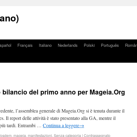
iano)
spañol
Français
Italiano
Nederlands
Polski
Português
Româ
 bilancio del primo anno per Mageia.Org
dente, l’assemblea generale di Mageia.Org si è tenuta durante il
Il report delle attività è stato presentato alla GA, mentre il
o più tardi. Entrambi …
Continua a leggere
→
fosdem
,
mageia
,
manifestazioni
,
Senza categoria
|
Contrassegnato