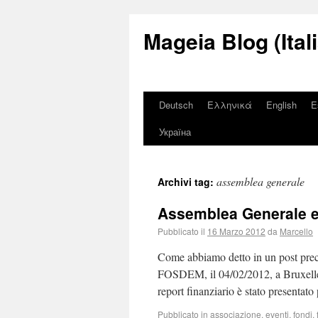
Mageia Blog (Ital
Deutsch
Ελληνικά
English
E
Україна
assemblea generale
Archivi tag:
Assemblea Generale e
Pubblicato il
16 Marzo 2012
da
Marcello
Come abbiamo detto in un post prece
FOSDEM, il 04/02/2012, a Bruxelles. 
report finanziario è stato presentat
Pubblicato in
associazione
,
eventi
,
fondi
,