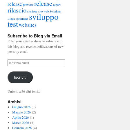
release
release
provider
report
rilascio
riunione
sito web
Solutions
sviluppo
Linux
specifiche
test
websites
Subscribe to Blog via Email
Enter your email address to subscribe to
this blog and receive notifications of new
posts by email.
Iscriviti
Unisciti a 36 altri iscritti
Archivi
Giugno 2026
(3)
Maggio 2026
(2)
Aprile 2026
(1)
Marzo 2026
(3)
Gennaio 2026
(4)