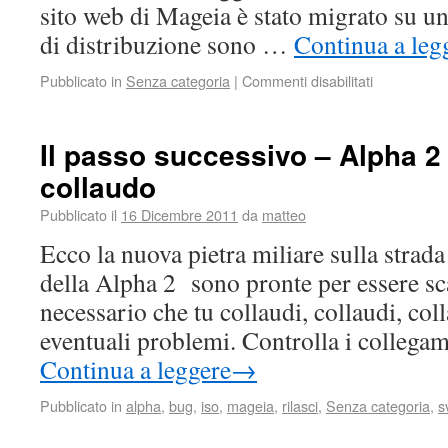
sito web di Mageia è stato migrato su un 
di distribuzione sono …
Continua a leg
Pubblicato in
Senza categoria
|
Commenti disabilitati
Il passo successivo – Alpha 2 
collaudo
Pubblicato il
16 Dicembre 2011
da
matteo
Ecco la nuova pietra miliare sulla strad
della Alpha 2 sono pronte per essere sca
necessario che tu collaudi, collaudi, col
eventuali problemi. Controlla i collega
Continua a leggere
→
Pubblicato in
alpha
,
bug
,
iso
,
mageia
,
rilasci
,
Senza categoria
,
s