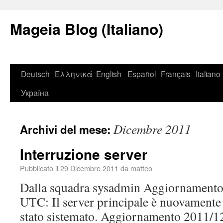
Mageia Blog (Italiano)
Deutsch
Ελληνικά
English
Español
Français
Italiano
Україна
Dicembre 2011
Archivi del mese:
Interruzione server
Pubblicato il
29 Dicembre 2011
da
matteo
Dalla squadra sysadmin Aggiornamento
UTC: Il server principale è nuovamente 
stato sistemato. Aggiornamento 2011/1