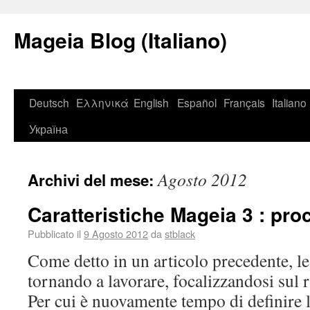
Mageia Blog (Italiano)
Deutsch
Ελληνικά
English
Español
Français
Italiano
Україна
Agosto 2012
Archivi del mese:
Caratteristiche Mageia 3 : pro
Pubblicato il
9 Agosto 2012
da
stblack
Come detto in un articolo precedente, l
tornando a lavorare, focalizzandosi sul r
Per cui è nuovamente tempo di definire l