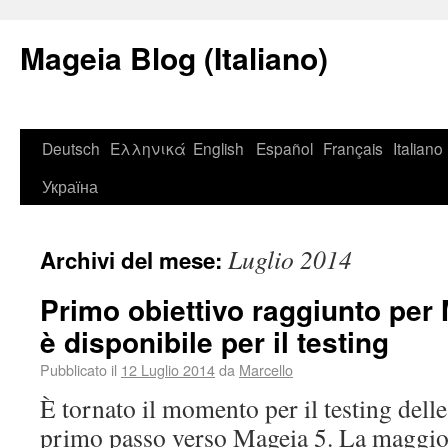
Mageia Blog (Italiano)
Deutsch
Ελληνικά
English
Español
Français
Italiano
Україна
Luglio 2014
Archivi del mese:
Primo obiettivo raggiunto per 
è disponibile per il testing
Pubblicato il
12 Luglio 2014
da
Marcello
È tornato il momento per il testing dell
primo passo verso Mageia 5. La maggior