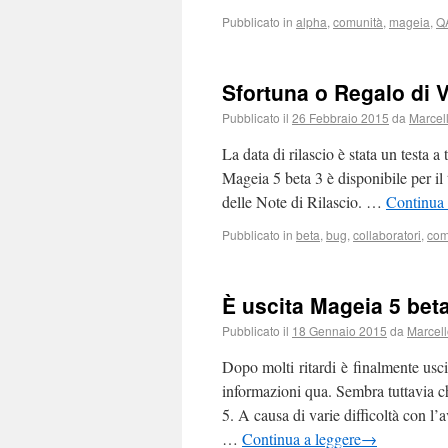
Pubblicato in
alpha
,
comunità
,
mageia
,
Q
Sfortuna o Regalo di V
Pubblicato il
26 Febbraio 2015
da
Marcel
La data di rilascio è stata un testa 
Mageia 5 beta 3 è disponibile per il
delle Note di Rilascio. …
Continua 
Pubblicato in
beta
,
bug
,
collaboratori
,
com
È uscita Mageia 5 beta
Pubblicato il
18 Gennaio 2015
da
Marcel
Dopo molti ritardi è finalmente usc
informazioni qua. Sembra tuttavia c
5. A causa di varie difficoltà con l
…
Continua a leggere
→