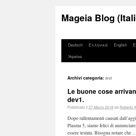
Mageia Blog (Ital
Deutsch
Ελληνικά
English
E
Україна
test
Archivi categoria:
Le buone cose arrivan
dev1.
Pubblicato il
27 Marzo 2016
da
Roberto 
Dopo rallentamenti causati dall’aggi
Plasma 5, siamo felici di annunciare
essere testata. Bisogna notare che