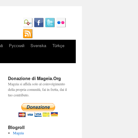
nă
Русский
Svenska
Türkçe
Donazione di Mageia.Org
Mageia si affida solo al coinvolgimento
della propria comunità, fai in fretta, dai il
tuo contributo.
Blogroll
Mageia