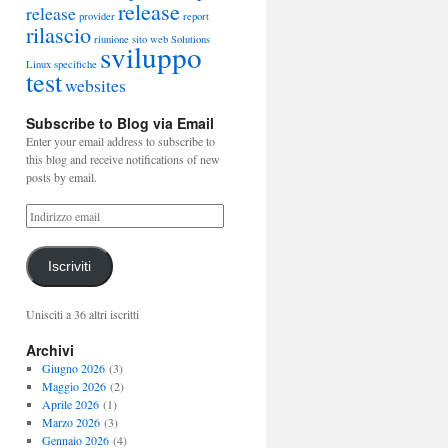
release
release
provider
report
rilascio
riunione
sito web
Solutions
sviluppo
Linux
specifiche
test
websites
Subscribe to Blog via Email
Enter your email address to subscribe to
this blog and receive notifications of new
posts by email.
Iscriviti
Unisciti a 36 altri iscritti
Archivi
Giugno 2026
(3)
Maggio 2026
(2)
Aprile 2026
(1)
Marzo 2026
(3)
Gennaio 2026
(4)