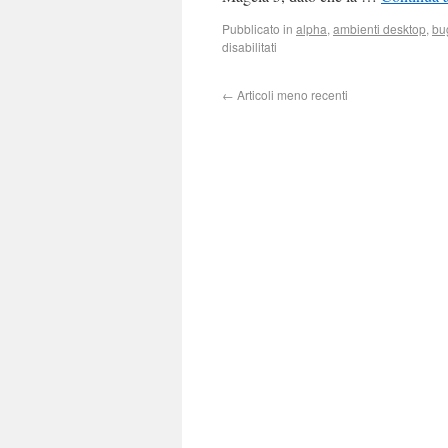
Pubblicato in
alpha
,
ambienti desktop
,
bu
disabilitati
←
Articoli meno recenti