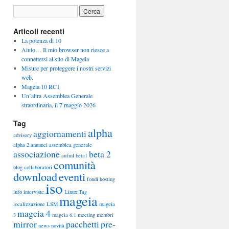
Articoli recenti
La potenza di 10
Aiuto… Il mio browser non riesce a
connettersi al sito di Mageia
Misure per proteggere i nostri servizi
web.
Mageia 10 RC1
Un’altra Assemblea Generale
straordinaria, il 7 maggio 2026
Tag
alpha
aggiornamenti
advisory
alpha 2
annunci
assemblea generale
associazione
beta 2
aufml
beta1
comunità
blog
collaboratori
download
eventi
fondi
hosting
iso
info
interviste
Linux Tag
mageia
localizzazione
LSM
mageia
mageia 4
3
mageia 6.1
meeting
membri
mirror
pacchetti
pre-
news
novità