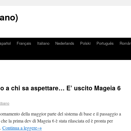
iano)
spañol
Français
Italiano
Nederlands
Polski
Português
Româ
o a chi sa aspettare… E’ uscito Mageia 6
Albano
ornamento della maggior parte del sistema di base e il passaggio a
 che la prima dev di Mageia 6 è stata rilasciata ed è pronta per
 …
Continua a leggere
→