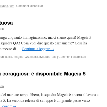
iluppo
,
test
|
Commenti disabilitati
rtuosa
llo
ù lunga di quanto immaginassimo, ma ci siamo quasi! Mageia 5
la squadra QA! Cosa vuol dire questo esattamente? Cosa ha
e e mezzo di …
Continua a leggere
→
unità
,
iso
,
mageia
,
QA
,
rilasci
,
sviluppo
,
test
|
Commenti disabilitati
 coraggiosi: è disponibile Mageia 5
llo
 del meritato tempo libero, la squadra Mageia è ancora al lavoro e
ia 5. La seconda release di sviluppo è un grande passo verso
 leggere
→