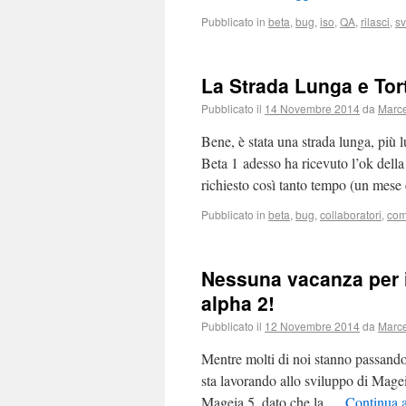
Pubblicato in
beta
,
bug
,
iso
,
QA
,
rilasci
,
sv
La Strada Lunga e To
Pubblicato il
14 Novembre 2014
da
Marce
Bene, è stata una strada lunga, pi
Beta 1 adesso ha ricevuto l’ok del
richiesto così tanto tempo (un mes
Pubblicato in
beta
,
bug
,
collaboratori
,
com
Nessuna vacanza per i
alpha 2!
Pubblicato il
12 Novembre 2014
da
Marce
Mentre molti di noi stanno passando
sta lavorando allo sviluppo di Mage
Mageia 5, dato che la …
Continua a