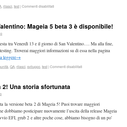
A
,
rilasci
,
test
|
Commenti disabilitati
alentino: Mageia 5 beta 3 è disponibile!
lo
a testa tra Venerdì 13 e il giorno di San Valentino…. Ma alla fine,
 testing. Troverai maggiori informazioni su di essa nella pagina
a leggere
→
unità
,
QA
,
rilasci
,
sviluppo
,
test
|
Commenti disabilitati
 2! Una storia sfortunata
lo
ita la versione beta 2 di Mageia 5! Puoi trovare maggiori
he dobbiamo posticipare nuovamente l’uscita della release Mageia
’avvio EFI, grub 2 e altre poche cose, abbiamo bisogno di un po’