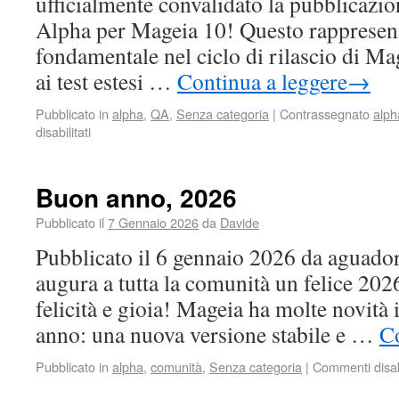
ufficialmente convalidato la pubblicazi
Alpha per Mageia 10! Questo rappresen
fondamentale nel ciclo di rilascio di Ma
ai test estesi …
Continua a leggere
→
Pubblicato in
alpha
,
QA
,
Senza categoria
|
Contrassegnato
alph
disabilitati
Buon anno, 2026
Pubblicato il
7 Gennaio 2026
da
Davide
Pubblicato il 6 gennaio 2026 da aguador
augura a tutta la comunità un felice 2026
felicità e gioia! Mageia ha molte novità 
anno: una nuova versione stabile e …
Co
Pubblicato in
alpha
,
comunità
,
Senza categoria
|
Commenti disabi