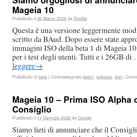
Mageia 10
Pubblicato il
26 Marzo 2026
da
Davide
Questa è una versione leggermente modif
scritto da BAud. Dopo essere state appro
immagini ISO della beta 1 di Mageia 10 
per i test degli utenti. Tutti e i 26GB d
leggere
→
Pubblicato in
beta
|
Contrassegnato
beta1
,
sviluppo
,
test
|
Commen
Mageia 10 – Prima ISO Alpha c
Consiglio
Pubblicato il
11 Gennaio 2026
da
Davide
Siamo lieti di annunciare che il Consigl