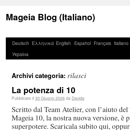
Mageia Blog (Italiano)
Deutsch
Ελληνικά
English
Español
Français
Italiano
Україна
rilasci
Archivi categoria:
La potenza di 10
Pubblicato il
30 Giugno 2026
da
Davide
Scritto dal Team Atelier, con l’aiuto de
Mageia 10, la nostra nuova versione, è 
superpotere. Scaricala subito qui, oppur