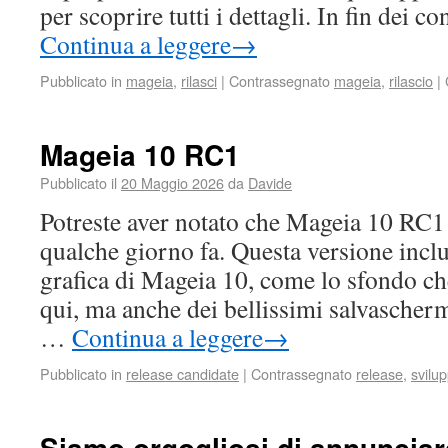
per scoprire tutti i dettagli. In fin dei c
Continua a leggere
→
Pubblicato in
mageia
,
rilasci
|
Contrassegnato
mageia
,
rilascio
|
Mageia 10 RC1
Pubblicato il
20 Maggio 2026
da
Davide
Potreste aver notato che Mageia 10 RC1 è
qualche giorno fa. Questa versione incl
grafica di Mageia 10, come lo sfondo ch
qui, ma anche dei bellissimi salvascherm
…
Continua a leggere
→
Pubblicato in
release candidate
|
Contrassegnato
release
,
svilu
Siamo orgogliosi di annunciare