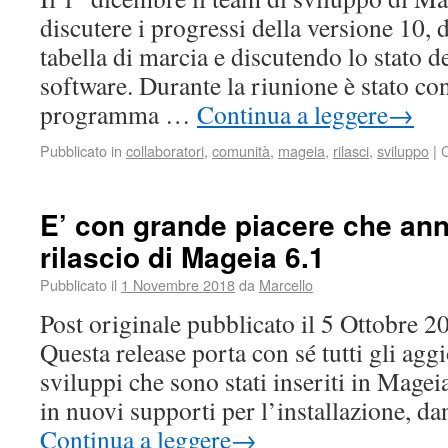
discutere i progressi della versione 10, 
tabella di marcia e discutendo lo stato de
software. Durante la riunione è stato c
programma …
Continua a leggere
→
Pubblicato in
collaboratori
,
comunità
,
mageia
,
rilasci
,
sviluppo
|
C
E’ con grande piacere che an
rilascio di Mageia 6.1
Pubblicato il
1 Novembre 2018
da
Marcello
Post originale pubblicato il 5 Ottobre 
Questa release porta con sé tutti gli agg
sviluppi che sono stati inseriti in Magei
in nuovi supporti per l’installazione, d
Continua a leggere
→