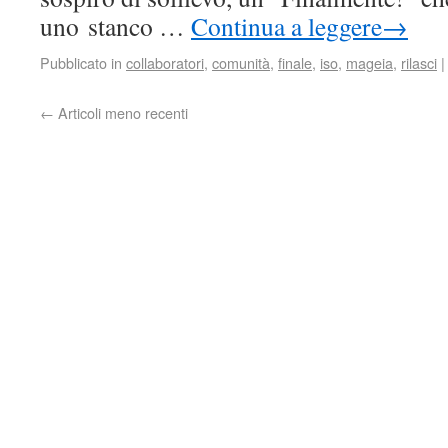
uno stanco …
Continua a leggere
→
Pubblicato in
collaboratori
,
comunità
,
finale
,
iso
,
mageia
,
rilasci
|
←
Articoli meno recenti