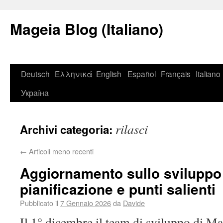
Mageia Blog (Italiano)
Deutsch
Ελληνικά
English
Español
Français
Italiano
Україна
rilasci
Archivi categoria:
←
Articoli meno recenti
Aggiornamento sullo sviluppo
pianificazione e punti salienti
Pubblicato il
7 Gennaio 2026
da
Davide
Il 1° dicembre il team di sviluppo di Ma