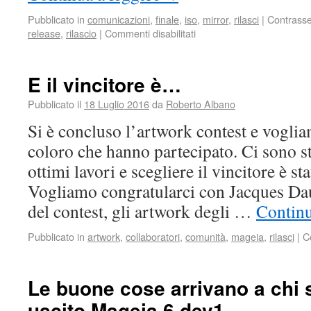
Pubblicato in
comunicazioni
,
finale
,
iso
,
mirror
,
rilasci
|
Contrass
release
,
rilascio
|
Commenti disabilitati
E il vincitore è…
Pubblicato il
18 Luglio 2016
da
Roberto Albano
Si è concluso l’artwork contest e voglia
coloro che hanno partecipato. Ci sono st
ottimi lavori e scegliere il vincitore è s
Vogliamo congratularci con Jacques Dau
del contest, gli artwork degli …
Continu
Pubblicato in
artwork
,
collaboratori
,
comunità
,
mageia
,
rilasci
|
C
Le buone cose arrivano a chi 
uscito Mageia 6 dev1.