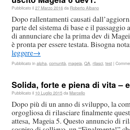
Pubblicato il
27 Marzo 2016
da
Roberto Albano
Dopo rallentamenti causati dall’aggior
parte del sistema di base e il passaggio 
di annunciare che la prima dev di Mageia 
è pronta per essere testata. Bisogna no
leggere
→
Pubblicato in
alpha
,
comunità
,
mageia
,
QA
,
rilasci
,
test
|
Commenti
Solida, forte e piena di vita –
Pubblicato il
10 Luglio 2015
da
Marcello
Dopo più di un anno di sviluppo, la co
orgogliosa di rilasciare finalmente quest
attesa, Mageia 5. Questo annuncio di ri
sospiro di sollievo, un “Finalmente!” ch