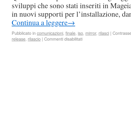
sviluppi che sono stati inseriti in Magei
in nuovi supporti per l’installazione, d
Continua a leggere
→
Pubblicato in
comunicazioni
,
finale
,
iso
,
mirror
,
rilasci
|
Contrass
release
,
rilascio
|
Commenti disabilitati