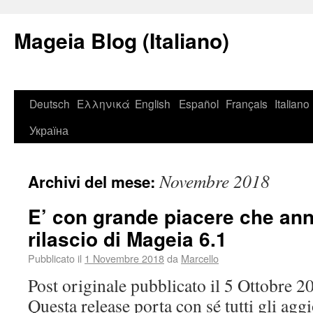
Mageia Blog (Italiano)
Deutsch
Ελληνικά
English
Español
Français
Italiano
Україна
Novembre 2018
Archivi del mese:
E’ con grande piacere che an
rilascio di Mageia 6.1
Pubblicato il
1 Novembre 2018
da
Marcello
Post originale pubblicato il 5 Ottobre 
Questa release porta con sé tutti gli agg