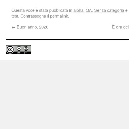
Questa voce è stata pubblicata in
alpha
,
QA
,
Senza categoria
e 
test
. Contrassegna il
permalink
.
←
Buon anno, 2026
È ora del