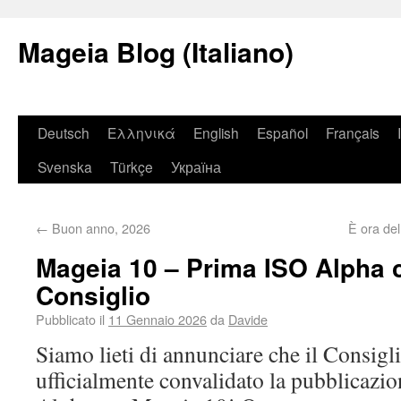
Mageia Blog (Italiano)
Deutsch
Ελληνικά
English
Español
Français
Svenska
Türkçe
Україна
←
Buon anno, 2026
È ora del
Mageia 10 – Prima ISO Alpha c
Consiglio
Pubblicato il
11 Gennaio 2026
da
Davide
Siamo lieti di annunciare che il Consigl
ufficialmente convalidato la pubblicazi