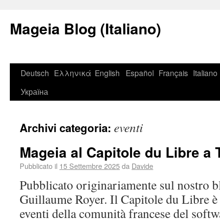
Mageia Blog (Italiano)
Deutsch
Ελληνικά
English
Español
Français
Italiano
Україна
eventi
Archivi categoria:
Mageia al Capitole du Libre a 
Pubblicato il
15 Settembre 2025
da
Davide
Pubblicato originariamente sul nostro b
Guillaume Royer. Il Capitole du Libre è
eventi della comunità francese del softwar