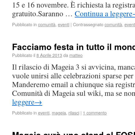
15 e 16 novembre. È richiesta la registr
gratuito.Saranno …
Continua a leggere
Pubblicato in
comunità
,
eventi
|
Contrassegnato
comunità
,
event
Facciamo festa in tutto il mon
Pubblicato il
8 Aprile 2013
da
matteo
Il rilascio di Mageia 3 si avvicina, man
vuole unirsi alle celebrazioni sparse pe
Manderemo email a chiunque sia registra
Comunità di Mageia sul wiki, ma se no
leggere
→
Pubblicato in
eventi
,
mageia
,
rilasci
|
1 commento
Mageia avrà uno stand al FO